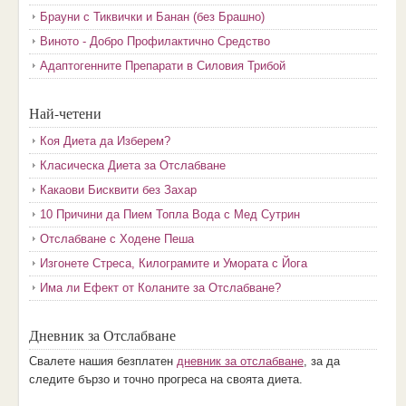
Брауни с Тиквички и Банан (без Брашно)
Виното - Добро Профилактично Средство
Адаптогенните Препарати в Силовия Трибой
Най-четени
Коя Диета да Изберем?
Класическа Диета за Отслабване
Какаови Бисквити без Захар
10 Причини да Пием Топла Вода с Мед Сутрин
Отслабване с Ходене Пеша
Изгонете Стреса, Килограмите и Умората с Йога
Има ли Ефект от Коланите за Отслабване?
Дневник за Отслабване
Свалете нашия безплатен
дневник за отслабване
, за да
следите бързо и точно прогреса на своята диета.