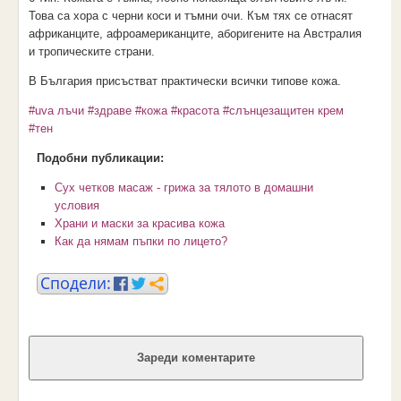
Това са хора с черни коси и тъмни очи. Към тях се отнасят
африканците, афроамериканците, аборигените на Австралия
и тропическите страни.
В България присъстват практически всички типове кожа.
#uva лъчи
#здраве
#кожа
#красота
#слънцезащитен крем
#тен
Подобни публикации:
Сух четков масаж - грижа за тялото в домашни
условия
Храни и маски за красива кожа
Как да нямам пъпки по лицето?
Зареди коментарите