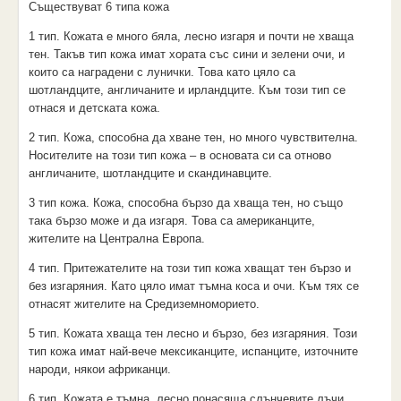
Съществуват 6 типа кожа
1 тип. Кожата е много бяла, лесно изгаря и почти не хваща
тен. Такъв тип кожа имат хората със сини и зелени очи, и
които са наградени с лунички. Това като цяло са
шотландците, англичаните и ирландците. Към този тип се
отнася и детската кожа.
2 тип. Кожа, способна да хване тен, но много чувствителна.
Носителите на този тип кожа – в основата си са отново
англичаните, шотландците и скандинавците.
3 тип кожа. Кожа, способна бързо да хваща тен, но също
така бързо може и да изгаря. Това са американците,
жителите на Централна Европа.
4 тип. Притежателите на този тип кожа хващат тен бързо и
без изгаряния. Като цяло имат тъмна коса и очи. Към тях се
отнасят жителите на Средиземноморието.
5 тип. Кожата хваща тен лесно и бързо, без изгаряния. Този
тип кожа имат най-вече мексиканците, испанците, източните
народи, някои африканци.
6 тип. Кожата е тъмна, лесно понасяща слънчевите лъчи.