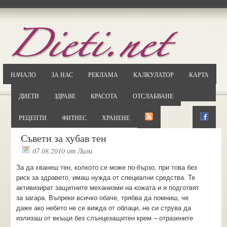
Отворете
Google.bg
Потърсете "Cloxy"
Кликнете на първия резултат
НАЧАЛО
ЗА НАС
РЕКЛАМА
КАЛКУЛАТОР
КАРТА
Копирайте първата дума от заглавието
... и я въведете в полето:
ДИЕТИ
ЗДРАВЕ
КРАСОТА
ОТСЛАБВАНЕ
Сваляне
РЕЦЕПТИ
ФИТНЕС
ХРАНЕНЕ
Съвети за хубав тен
07.08.2010
от
Лили
За да хванеш тен, колкото се може по-бързо, при това без
риск за здравето, имаш нужда от специални средства. Те
активизират защитните механизми на кожата и я подготвят
за загара. Въпреки всичко обаче, трябва да помниш, че
даже ако небето не се вижда от облаци, не си струва да
излизаш от вкъщи без слънцезащитен крем – отразените