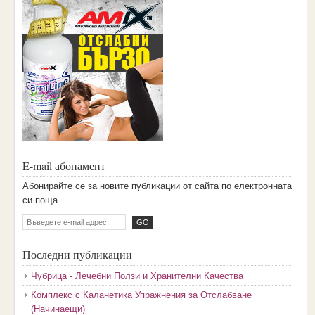
E-mail абонамент
Aбoниpaйтe ce зa нoвитe пyбликaции oт caйтa пo eлeктpoннaтa
cи пoщa.
Последни публикации
Чубрица - Лечебни Ползи и Хранителни Качества
Комплекс с Каланетика Упражнения за Отслабване
(Начинаещи)