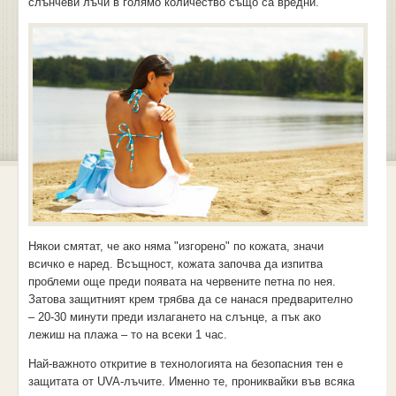
слънчеви лъчи в голямо количество също са вредни.
Някои смятат, че ако няма "изгорено" по кожата, значи
всичко е наред. Всъщност, кожата започва да изпитва
проблеми още преди появата на червените петна по нея.
Затова защитният крем трябва да се нанася предварително
– 20-30 минути преди излагането на слънце, а пък ако
лежиш на плажа – то на всеки 1 час.
Най-важното откритие в технологията на безопасния тен е
защитата от UVA-лъчите. Именно те, прониквайки във всяка