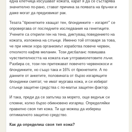
една клетчица изсушават кожата, карат я да се състарява
значително по-рано, стават причина за появата на бръчки и
даже могат да предизвикат рак.
Тезата "брюнетките хващат тен, блондинките – изгарят" се
опровергава от последните изследвания на генетиците.
Учените са открили ген на тена, диктуващ поведението на
кожата, изложена на слънце. Именно той отговаря за това,
че при някои хора организмът изработва повече червен,
отколкото кафяв меланин. Този дисбаланс повишава
чувствителността на кожата към ултравиолетовите лъчи.
Разбира се, този ген притежават повечето червенокоси и
блондинките, но също така и 16% от брюнетките. А по
данните от анкетите, половината от бързо изгарящите
блондинки смятат, че имат мургава кожа, и си избират
слънце защитни средства с по-малък защитен фактор.
И така, преди да се запътиш за морето, още веднъж си
спомни, колко бързо обикновено изгаряш. Определяйки
правилно своя тип кожа. Ти ще можеш да избереш
оптималното защитно средство.
Как да определиш своя тип кожа?