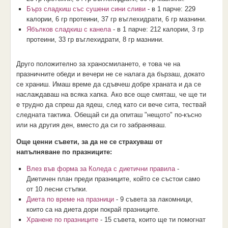
Бърз сладкиш със сушени сини сливи
- в 1 парче: 229
калории, 6 гр протеини, 37 гр въглехидрати, 6 гр мазнини.
Ябълков сладкиш с канела
- в 1 парче: 212 калории, 3 гр
протеини, 33 гр въглехидрати, 8 гр мазнини.
Друго положително за храносмилането, е това че на
празничните обеди и вечери не се налага да бързаш, докато
се храниш. Имаш време да сдъвчеш добре храната и да се
наслаждаваш на всяка хапка. Ако все още смяташ, че ще ти
е трудно да спреш да ядеш, след като си вече сита, тествай
следната тактика. Обещай си да опиташ "нещото" по-късно
или на другия ден, вместо да си го забраняваш.
Още ценни съвети, за да не се страхуваш от
напълняване по празниците:
Влез във форма за Коледа с диетични правила
-
Диетичен план преди празниците, който се състои само
от 10 лесни стъпки.
Диета по време на празници
- 9 съвета за лакомници,
които са на диета дори покрай празниците.
Хранене по празниците
- 15 съвета, които ще ти помогнат