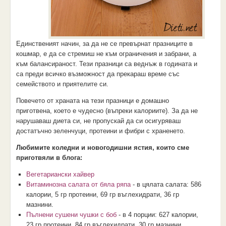
Единственият начин, за да не се превърнат празниците в
кошмар, е да се стремиш не към ограничения и забрани, а
към балансираност. Тези празници са веднъж в годината и
са преди всичко възможност да прекараш време със
семейството и приятелите си.
Повечето от храната на тези празници е домашно
приготвена, което е чудесно (въпреки калориите). За да не
нарушаваш диета си, не пропускай да си осигуряваш
достатъчно зеленчуци, протеини и фибри с храненето.
Любимите коледни и новогодишни ястия, които сме
приготвяли в блога:
Вегетариански хайвер
Витаминозна салата от бяла ряпа
- в цялата салата: 586
калории, 5 гр протеини, 69 гр въглехидрати, 36 гр
мазнини.
Пълнени сушени чушки с боб
- в 4 порции: 627 калории,
23 гр протеини, 84 гр въглехидрати, 30 гр мазнини.