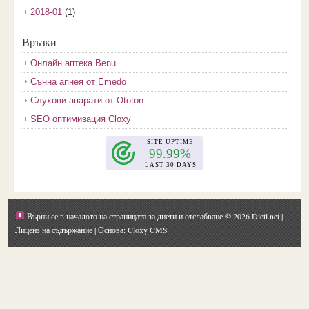
2018-01
(1)
2017-12
(2)
Връзки
2017-11
(3)
Онлайн аптека Benu
2017-10
(3)
Сънна апнея от Emedo
2017-08
(3)
Слухови апарати от Ototon
2017-07
(1)
SEO оптимизация Cloxy
2017-06
(2)
2017-05
(4)
2017-04
(4)
2017-03
(5)
2017-02
(2)
Върни се в началото на страницата за диети и отслабване
© 2026 Dieti.net |
2017-01
(1)
Лиценз на съдържание
| Основа: Cloxy CMS
2016-09
(1)
2016-08
(1)
2016-07
(1)
2016-06
(1)