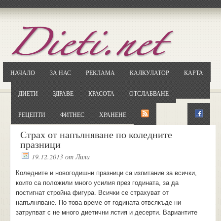
Отворете
Google.bg
Потърсете "Cloxy"
Кликнете на първия резултат
НАЧАЛО
ЗА НАС
РЕКЛАМА
КАЛКУЛАТОР
КАРТА
Копирайте първата дума от заглавието
... и я въведете в полето:
ДИЕТИ
ЗДРАВЕ
КРАСОТА
ОТСЛАБВАНЕ
Сваляне
РЕЦЕПТИ
ФИТНЕС
ХРАНЕНЕ
Страх от напълняване по коледните
празници
19.12.2013
от
Лили
Коледните и новогодишни празници са изпитание за всички,
които са положили много усилия през годината, за да
постигнат стройна фигура. Всички се страхуват от
напълняване. По това време от годината отвсякъде ни
затрупват с не много диетични ястия и десерти. Вариантите