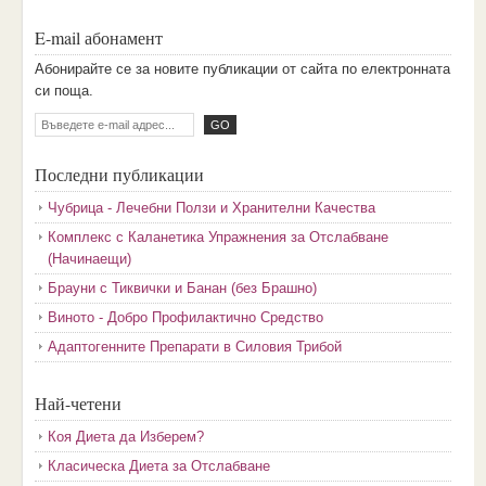
E-mail абонамент
Aбoниpaйтe ce зa нoвитe пyбликaции oт caйтa пo eлeктpoннaтa
cи пoщa.
Последни публикации
Чубрица - Лечебни Ползи и Хранителни Качества
Комплекс с Каланетика Упражнения за Отслабване
(Начинаещи)
Брауни с Тиквички и Банан (без Брашно)
Виното - Добро Профилактично Средство
Адаптогенните Препарати в Силовия Трибой
Най-четени
Коя Диета да Изберем?
Класическа Диета за Отслабване