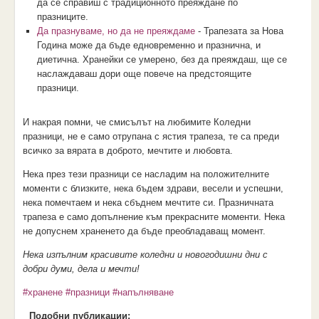
да се справиш с традиционното преяждане по
празниците.
Да празнуваме, но да не преяждаме
- Трапезата за Нова
Година може да бъде едновременно и празнична, и
диетична. Хранейки се умерено, без да преяждаш, ще се
наслаждаваш дори още повече на предстоящите
празници.
И накрая помни, че смисълът на любимите Коледни
празници, не e само отрупана с ястия трапеза, те са преди
всичко за вярата в доброто, мечтите и любовта.
Нека през тези празници се насладим на положителните
моменти с близките, нека бъдем здрави, весели и успешни,
нека помечтаем и нека сбъднем мечтите си. Празничната
трапеза е само допълнение към прекрасните моменти. Нека
не допуснем храненето да бъде преобладаващ момент.
Нека изпълним красивите коледни и новогодишни дни с
добри думи, дела и мечти!
#хранене
#празници
#напълняване
Подобни публикации: