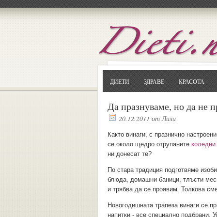
ДИЕТИ
ЗДРАВЕ
КРАСОТА
Да празнуваме, но да не 
20.12.2011
от
Лили
Както винаги, с празнично настроен
се около щедро отрупаните
коледни
ни донесат те?
По стара традиция подготвяме изоби
блюда, домашни баници, тлъсти месн
и трябва да се проявим. Толкова см
Новогодишната трапеза винаги се п
напитки - все специално подбрани. 