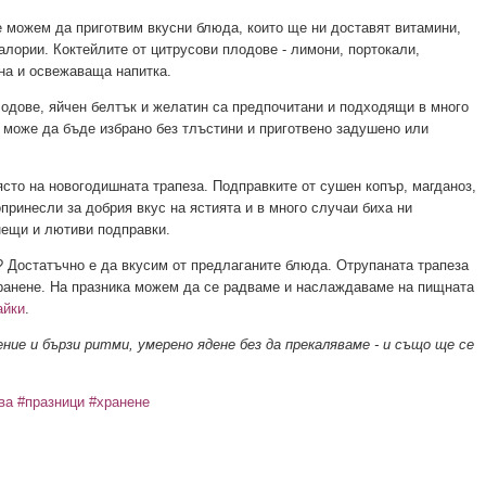
 можем да приготвим вкусни блюда, които ще ни доставят витамини,
алории. Коктейлите от цитрусови плодове - лимони, портокали,
на и освежаваща напитка.
лодове, яйчен белтък и желатин са предпочитани и подходящи в много
 може да бъде избрано без тлъстини и приготвено задушено или
сто на новогодишната трапеза. Подправките от сушен копър, магданоз,
ринесли за добрия вкус на ястията и в много случаи биха ни
нещи и лютиви подправки.
 Достатъчно е да вкусим от предлаганите блюда. Отрупаната трапеза
хранене. На празника можем да се радваме и наслаждаваме на пищната
айки
.
ние и бързи ритми, умерено ядене без да прекаляваме - и също ще се
ва
#празници
#хранене