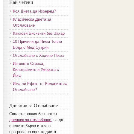
Най-четени
Коя Диета да Изберем?
Класическа Диета за
Отслабване
Какаови Бисквити без Захар
10 Причини да Пием Топла
Вода с Мед Сутрин
Отслабване с Ходене Пеша
Изгонете Стреса,
Килограмите и Умората с
Йога
Има ли Ефект от Коланите за
Отслабване?
Дневник за Отслабване
Свалете нашия безплатен
дневник за отслабване
, за да
следите бързо и точно
прогреса на своята диета.