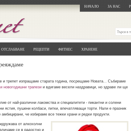
НАЧАЛО
ЗА НАС
ОТСЛАБВАНЕ
РЕЦЕПТИ
ФИТНЕС
ХРАНЕНЕ
Отворете
Google.bg
Потърсете "Cloxy"
преяждаме
Кликнете на първия резултат
Копирайте първата дума от заглавието
... и я въведете в полето:
ие и трепет изпращаме старата година, посрещаме Новата... Събираме
 и новогодишни трапези
и вдигаме весели наздравици, но здраве ли ще
Сваляне
лие от най-различни лакомства и специалитети - пикантни и солени
и ястия, пушени колбаси, питки, впечатляващи торти. Нали е празник
е амбицирани, че избираме все тежки храни и редки продукти.
ридружава от алкохолни
Увличаме се в радостно и