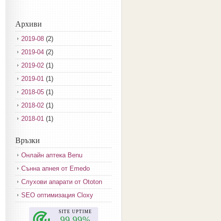
Архиви
2019-08
(2)
2019-04
(2)
2019-02
(1)
2019-01
(1)
2018-05
(1)
2018-02
(1)
2018-01
(1)
2017-12
(2)
Връзки
2017-11
(3)
Онлайн аптека Benu
2017-10
(3)
Сънна апнея от Emedo
2017-08
(3)
Слухови апарати от Ototon
2017-07
(1)
SEO оптимизация Cloxy
2017-06
(2)
2017-05
(4)