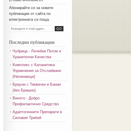
Aбoниpaйтe ce зa нoвитe
пyбликaции oт caйтa пo
eлeктpoннaтa cи пoщa.
Последни публикации
Чубрица - Лечебни Ползи и
Хранителни Качества
Комплекс с Каланетика
Упражнения за Отслабване
(Начинаещи)
Брауни с Тиквички и Банан
(без Брашно)
Виното - Добро
Профилактично Средство
Адаптогенните Препарати в
Силовия Трибой