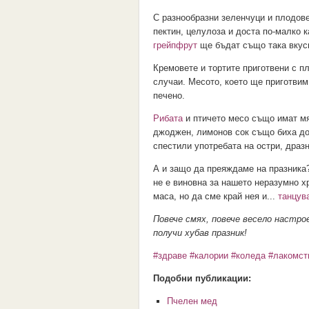
С разнообразни зеленчуци и плодове
пектин, целулоза и доста по-малко к
грейпфрут
ще бъдат също така вкус
Кремовете и тортите приготвени с п
случаи. Месото, което ще приготвим
печено.
Рибата
и птичето месо също имат мя
джоджен, лимонов сок също биха доп
спестили употребата на остри, драз
А и защо да преяждаме на празника?
не е виновна за нашето неразумно 
маса, но да сме край нея и...
танцув
Повече смях, повече весело настрое
получи хубав празник!
#здраве
#калории
#коледа
#лакомст
Подобни публикации:
Пчелен мед