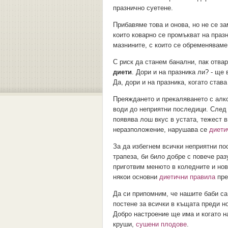
празнично суетене.
Прибавяме това и онова, но не се з
които коварно се промъкват на празн
мазнините, с които се обременяваме
С риск да станем банални, пак отва
диети
. Дори и на празника ли? - ще 
Да, дори и на празника, когато става
Преяждането и прекаляването с алко
води до неприятни последици. След
появява лош вкус в устата, тежест 
неразположение, нарушава се
диети
За да избегнем всички неприятни по
трапеза, би било добре с повече ра
приготвим менюто в коледните и но
някои основни
диетични правила
пре
Да си припомним, че нашите баби с
постене за всички в къщата преди н
Добро настроение ще има и когато 
круши,
сушени плодове
.