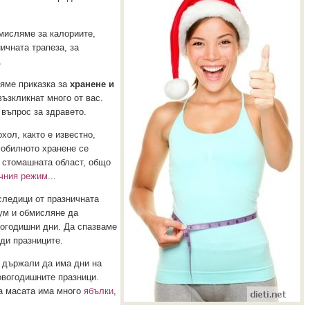
амисляме за калориите,
ичната трапеза, за
.
ряме приказка за
хранене и
възкликнат много от вас.
 въпрос за здравето.
хол, както е известно,
 обилното хранене се
в стомашната област, общо
чния режим
...
следици от празничната
зум и обмисляне да
вогодишни дни. Да спазваме
ди празниците.
а държали да има дни на
овогодишните празници.
на масата има много
ябълки
,