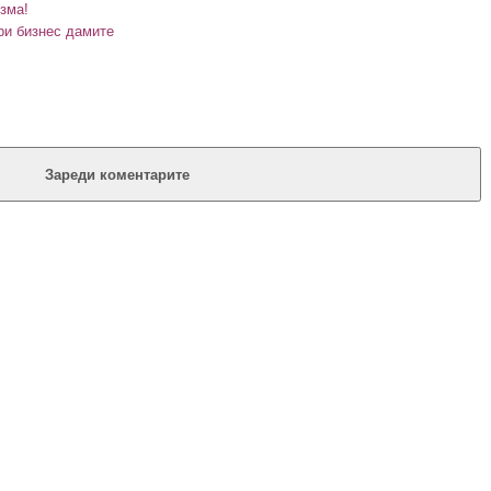
изма!
ри бизнес дамите
Зареди коментарите