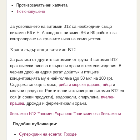
Противозачатъчни хапчета
Тютюнопушене
За усвояването на витамин В12 са необходими също
витамин В6 и Е. А заедно с витамин В6 и В9 работят за
контролиране на кръвните нива на хомоцистеин.
Храни съдържащи витамин В12
За разлика от другите витамини от група В витамин В12
практически липсва в зърнени храни и тестени изделия. В
черния дроб на едрия рогат добитък и птиците
концентрацията му е най-голяма (до 50 мкг на 100 гр).
Съдържа се още в месо,
риба и морски дарове
,
яйца
и
млечни продукти. Растителни източници на витамин В12 са
соя (и соеви продукти), водорасли, спирулина,
пчелен
прашец
, дрожди и ферментирали храни.
#витамин В12
#анемия
#хранене
#авитаминоза
#витамини
Подобни публикации:
Суперхрани на есента: Грозде