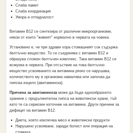
Слаба памет
Слаба координация
Умора и отпадналост
Витамин В12 се синтезира от различни микроорганизми,
някои от които "живеят" нормално в червата на човека.
Установено е, че при здрави хора стомашният сок съдържа
белтъчно вещество. То се съединява с витамин В12 и
образува сложен белтъчен комплекс. Така витамин В12 се
всмуква в червата. При отсъствие на това белтъчно
вещество усвояването на витамина рязко се нарушава,
количеството му в организма намалява или започва да
липсва изцяло (авитаминоза).
Причина за авитаминоза
може да бъде еднообразното
хранене с продължителна липса на животински храни, тъй
като те са сериозен източник на витамина. Други причини за
дефицит на витамин В12:
Диета, която изключва месо и животински продукти
Нарушено усвояване, заради болест или операция на
стомаха