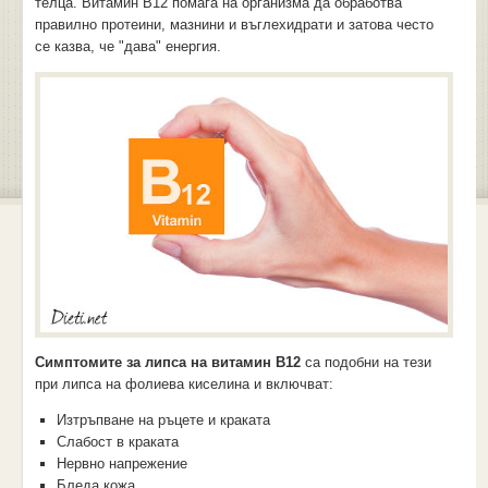
телца. Витамин В12 помага на организма да обработва
правилно протеини, мазнини и въглехидрати и затова често
се казва, че "дава" енергия.
Симптомите за липса на витамин В12
са подобни на тези
при липса на фолиева киселина и включват:
Изтръпване на ръцете и краката
Слабост в краката
Нервно напрежение
Бледа кожа