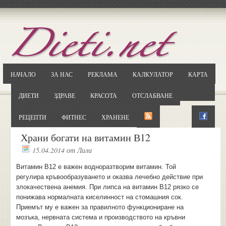
Отворете
Google.bg
Потърсете "Cloxy"
Кликнете на първия резултат
НАЧАЛО
ЗА НАС
РЕКЛАМА
КАЛКУЛАТОР
КАРТА
Копирайте първата дума от заглавието
... и я въведете в полето:
ДИЕТИ
ЗДРАВЕ
КРАСОТА
ОТСЛАБВАНЕ
Сваляне
РЕЦЕПТИ
ФИТНЕС
ХРАНЕНЕ
Храни богати на витамин В12
15.04.2014
от
Лили
Витамин В12 е важен водноразтворим витамин. Той
регулира кръвообразуването и оказва лечебно действие при
злокачествена анемия. При липса на витамин В12 рязко се
понижава нормалната киселинност на стомашния сок.
Приемът му е важен за правилното функциониране на
мозъка, нервната система и производството на кръвни