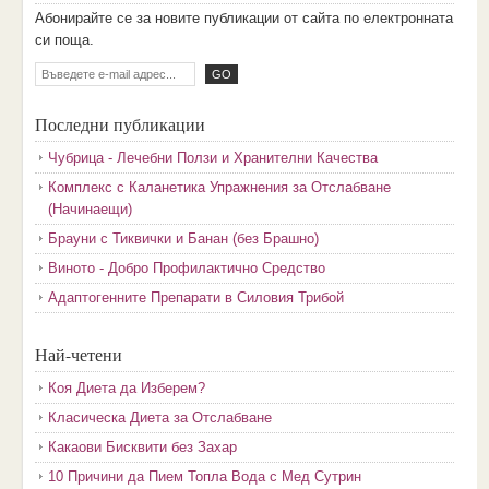
Aбoниpaйтe ce зa нoвитe пyбликaции oт caйтa пo eлeктpoннaтa
cи пoщa.
Последни публикации
Чубрица - Лечебни Ползи и Хранителни Качества
Комплекс с Каланетика Упражнения за Отслабване
(Начинаещи)
Брауни с Тиквички и Банан (без Брашно)
Виното - Добро Профилактично Средство
Адаптогенните Препарати в Силовия Трибой
Най-четени
Коя Диета да Изберем?
Класическа Диета за Отслабване
Какаови Бисквити без Захар
10 Причини да Пием Топла Вода с Мед Сутрин