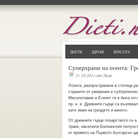
ДИЕТИ
ЗДРАВЕ
КРАСОТА
Суперхрани на есента: Гр
21.10.2011
от
Лили
Лозата, разпространена в стотици ра
страните от умерения и субтропичен
Месопотамия и Египет тя е била отг
пр. н. е. Древните гърци са възпяв
като земя на гроздето и виното.
От древните гърци лозарството се е
траки, населили Балканския полуостр
от времето на Първото българско ца