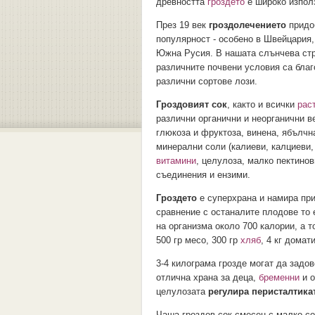
древността
гроздето
е широко използ
През 19 век
гроздолечението
придо
популярност - особено в Швейцария,
Южна Русия. В нашата слънчева стр
различните почвени условия са благ
различни сортове лози.
Гроздовият сок
, както и всички
рас
различни органични и неорганични в
глюкоза и фруктоза, винена, ябълчн
минерални соли (калиеви, калциеви,
витамини
, целулоза, малко пектино
съединения и ензими.
Гроздето
е суперхрана и намира при
сравнение с останалите плодове то 
на организма около 700 калории, а т
500 гр месо, 300 гр
хляб
, 4 кг домат
3-4 килограма грозде могат да задо
отлична храна за деца,
бременни
и о
целулозата
регулира перисталтика
Чаша гроздов сок смесен с малко со