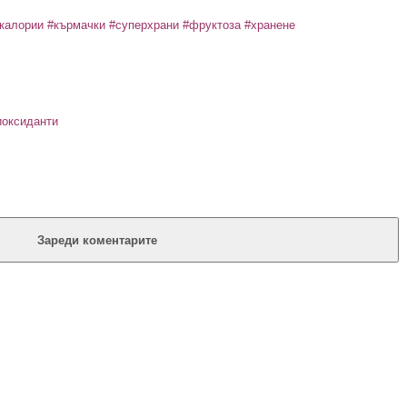
калории
#кърмачки
#суперхрани
#фруктоза
#хранене
иоксиданти
Зареди коментарите