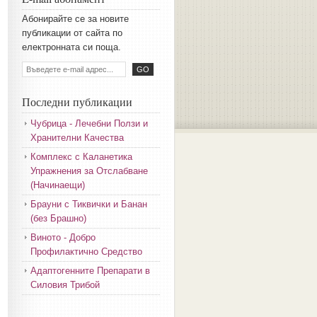
Aбoниpaйтe ce зa нoвитe
пyбликaции oт caйтa пo
eлeктpoннaтa cи пoщa.
Последни публикации
Чубрица - Лечебни Ползи и
Хранителни Качества
Комплекс с Каланетика
Упражнения за Отслабване
(Начинаещи)
Брауни с Тиквички и Банан
(без Брашно)
Виното - Добро
Профилактично Средство
Адаптогенните Препарати в
Силовия Трибой