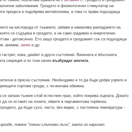
различни заболявания. Гроздето е физиологичен стимулатор на
ите процеси и подобрява метаболизма, а това го прави подходяща
ето на кислорода от тъканите, забавя и намалява разпадането на
която се съдържа в гроздето, е не само градивен и енергетичен
оттам - детоксично. Ето защо гроздето и гроздовият сок са подходящи
ия, анемии,
запек
и др.
 гастрит, язва, диабет и други състояния. Винената и ябълчната
та секреция и по този начин
възбуждат апетита
.
ително в прясно състояние. Необходимо е то да бъде добре узряло и
зреещите сортове грозде, с по-жилава обвивка.
 се запази тънкия слой естествен прах, който покрива зърната. Докато
 да се оставят на лозите, обвити в пергаментова торбичка.
роздето, да бъде сухо, чисто, без мирис, с постоянна температура -
грозде, повече "течни слънчеви лъчи", както го наричат