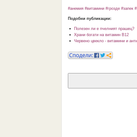
#анемия
#витамини
#грозде
#запек
#
Подобни публикации:
Полезен ли е пчелният прашец?
Храни богати на витамин В12
Червено цвекло - витамини и ант