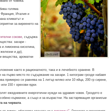
вано от човека.
бива голяма
 Франция, Италия и
ана климатът и
оприятни за виреенето на
тителни сокове
, съдържа
ещества: захари -
а и лимонена киселина,
 железни и др),
ви вещества, ароматни
ложение както в рационалното, така и в лечебното хранене. В
е на първо място по съдържание на захари. 1 килограм грозде набавя
ова примерно се равнява на 1 литър мляко или 10 яйца, 200 гр сирене,
и или 150 г орехови ядки.
волят ежедневните енергетични нужди на здравия човек. Гроздето е
собено кърмачки, а също и за възрастни. На застаряващия организъм
та на червата
.
к от лимон, обогатява храната ни с
витамин С
. Гроздето и гроздовият