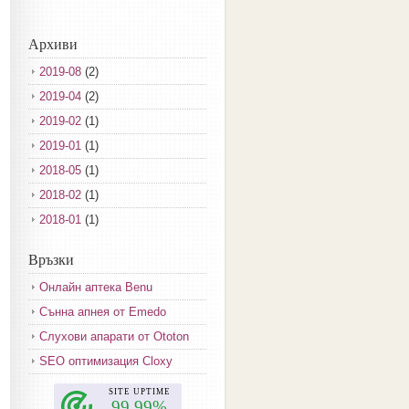
Архиви
2019-08
(2)
2019-04
(2)
2019-02
(1)
2019-01
(1)
2018-05
(1)
2018-02
(1)
2018-01
(1)
2017-12
(2)
Връзки
2017-11
(3)
Онлайн аптека Benu
2017-10
(3)
Сънна апнея от Emedo
2017-08
(3)
Слухови апарати от Ototon
2017-07
(1)
SEO оптимизация Cloxy
2017-06
(2)
2017-05
(4)