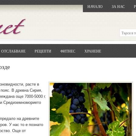
НАЧАЛО
ЗА НАС
ОТСЛАБВАНЕ
РЕЦЕПТИ
ФИТНЕС
ХРАНЕНЕ
Отворете
Google.bg
Потърсете "Cloxy"
озде
Кликнете на първия резултат
Копирайте първата дума от заглавието
... и я въведете в полето:
зновидности, расте в
 пояс. В древна Сирия,
Сваляне
леждана още 7000-5000 г.
али Средиземноморието
 предало на древните
ов. У нас то е познато
рство. Още от