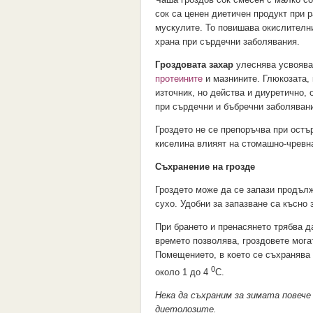
сок са ценен диетичен продукт при 
мускулите. То повишава окислителн
храна при сърдечни заболявания.
Гроздовата захар
улеснява усвояван
протеините
и мазнините. Глюкозата, 
източник, но действа и диуретично, 
при сърдечни и бъбречни заболяван
Гроздето не се препоръчва при остър
киселина влияят на стомашно-чревна
Съхранение на грозде
Гроздето може да се запази продълж
сухо. Удобни за запазване са късно 
При брането и пренасянето трябва да
времето позволява, гроздовете могат
Помещението, в което се съхранява г
0
около 1 до 4
С.
Нека да съхраним за зимата повече 
диетолозите.