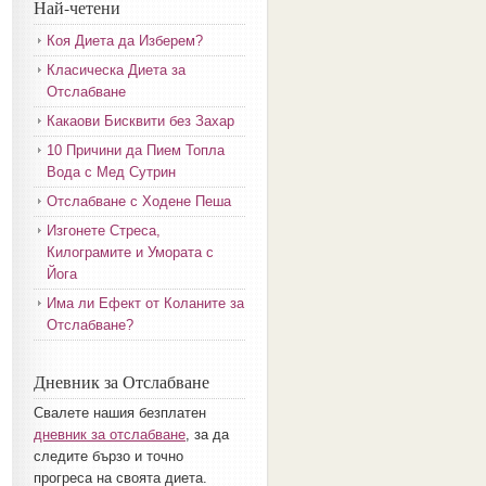
Най-четени
Коя Диета да Изберем?
Класическа Диета за
Отслабване
Какаови Бисквити без Захар
10 Причини да Пием Топла
Вода с Мед Сутрин
Отслабване с Ходене Пеша
Изгонете Стреса,
Килограмите и Умората с
Йога
Има ли Ефект от Коланите за
Отслабване?
Дневник за Отслабване
Свалете нашия безплатен
дневник за отслабване
, за да
следите бързо и точно
прогреса на своята диета.