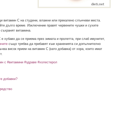
и витамин С на студени, влажни или прекалено слънчеви места.
айте дълго време. Изключение правят червените чушки и сухите
 съхранят витамина.
е хубаво да се приема през зимата и пролетта, при слаб имунитет,
чите
също трябва да прибавят към храненията си допълнително
чва висок прием на витамин С (като добавка) от хора, които имат
т.
ин с
#витамини
#здраве
#холестерол
те добавки?
редство