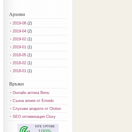
Архиви
2019-08
(2)
2019-04
(2)
2019-02
(1)
2019-01
(1)
2018-05
(1)
2018-02
(1)
2018-01
(1)
2017-12
(2)
Връзки
2017-11
(3)
Онлайн аптека Benu
2017-10
(3)
Сънна апнея от Emedo
2017-08
(3)
Слухови апарати от Ototon
2017-07
(1)
SEO оптимизация Cloxy
2017-06
(2)
2017-05
(4)