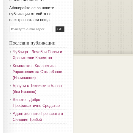
Aбoниpaйтe ce зa нoвитe
пyбликaции oт caйтa пo
eлeктpoннaтa cи пoщa.
Последни публикации
Чубрица - Лечебни Ползи и
Хранителни Качества
Комплекс с Каланетика
Упражнения за Отслабване
(Начинаещи)
Брауни с Тиквички и Банан
(без Брашно)
Виното - Добро
Профилактично Средство
Адаптогенните Препарати в
Силовия Трибой