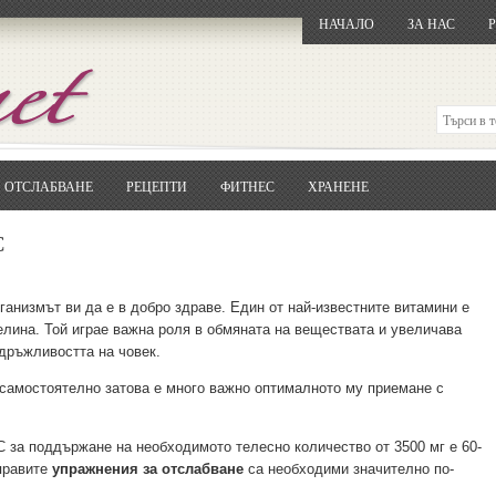
НАЧАЛО
ЗА НАС
ОТСЛАБВАНЕ
РЕЦЕПТИ
ФИТНЕС
ХРАНЕНЕ
Отворете
Google.bg
Потърсете "Cloxy"
С
Кликнете на първия резултат
Копирайте първата дума от заглавието
... и я въведете в полето:
ганизмът ви да е в добро здраве. Един от най-известните витамини е
лина. Той играе важна роля в обмяната на веществата и увеличава
Сваляне
дръжливостта на човек.
 самостоятелно затова е много важно оптималното му приемане с
 за поддържане на необходимото телесно количество от 3500 мг е 60-
 правите
упражнения за отслабване
са необходими значително по-