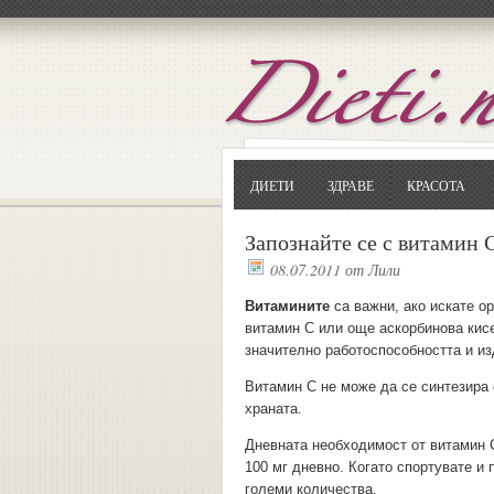
ДИЕТИ
ЗДРАВЕ
КРАСОТА
Запознайте се с витамин 
08.07.2011
от
Лили
Витамините
са важни, ако искате ор
витамин С или още аскорбинова кисе
значително работоспособността и из
Витамин С не може да се синтезира
храната.
Дневната необходимост от витамин С
100 мг дневно. Когато спортувате и
големи количества.