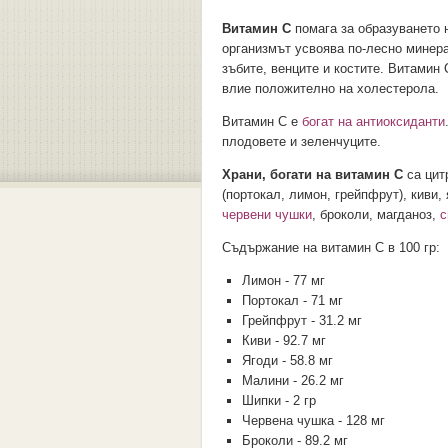
Витамин С
помага за образуването н
организмът усвоява по-лесно мине
зъбите, венците и костите. Витамин
влие положително на холестерола.
Витамин С е
богат на антиоксиданти
плодовете и зеленчуците.
Храни, богати на витамин С
са цит
(портокал, лимон, грейпфрут), киви,
червени чушки
, броколи, магданоз,
с
Съдържание на витамин С в 100 гр:
Лимон - 77 мг
Портокал - 71 мг
Грейпфрут - 31.2 мг
Киви - 92.7 мг
Ягоди - 58.8 мг
Малини - 26.2 мг
Шипки - 2 гр
Червена чушка - 128 мг
Броколи - 89.2 мг