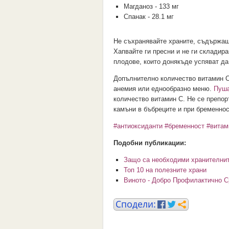
Магданоз - 133 мг
Спанак - 28.1 мг
Не съхранявайте храните, съдържащ
Хапвайте ги пресни и не ги складир
плодове, които донякъде успяват да
Допълнително количество витамин С 
анемия или еднообразно меню.
Пуша
количество витамин С. Не се препоръ
камъни в бъбреците и при бременнос
#антиоксиданти
#бременност
#витам
Подобни публикации:
Защо са необходими хранителни
Топ 10 на полезните храни
Виното - Добро Профилактично С