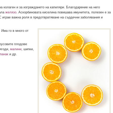
а колаген и за изграждането на капиляри. Благодарение на него
рала
желязо
. Аскорбиновата киселина повишава имунитета, полезен е за
 С играе важна роля в предотвратяване на сърдечни заболявания и
. Има го в много от
русовите плодове
 ягоди,
малини
, шипки,
панак
и др.