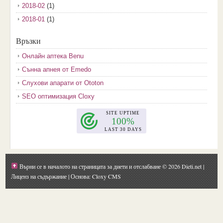
2018-02
(1)
2018-01
(1)
2017-12
(2)
Връзки
2017-11
(3)
Онлайн аптека Benu
2017-10
(3)
Сънна апнея от Emedo
2017-08
(3)
Слухови апарати от Ototon
2017-07
(1)
SEO оптимизация Cloxy
2017-06
(2)
2017-05
(4)
2017-04
(4)
2017-03
(5)
2017-02
(2)
Върни се в началото на страницата за диети и отслабване
© 2026 Dieti.net |
2017-01
(1)
Лиценз на съдържание
| Основа: Cloxy CMS
2016-09
(1)
2016-08
(1)
2016-07
(1)
2016-06
(1)