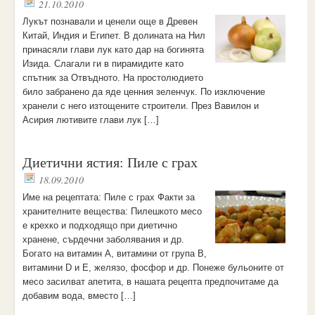
21.10.2010
Лукът познавали и ценели още в Древен
Китай, Индия и Египет. В долината на Нил
принасяли глави лук като дар на богинята
Изида. Слагали ги в пирамидите като
спътник за Отвъдното. На простолюдието
било забранено да яде ценния зеленчук. По изключение
хранели с него изтощените строители. През Вавилон и
Асирия лютивите глави лук […]
Диетични ястия: Пиле с грах
18.09.2010
Име на рецептата: Пиле с грах Факти за
хранителните вещества: Пилешкото месо
е крехко и подходящо при диетично
хранене, сърдечни заболявания и др.
Богато на витамин А, витамини от група В,
витамини D и E, желязо, фосфор и др. Понеже бульоните от
месо засилват апетита, в нашата рецепта предпочитаме да
добавим вода, вместо […]