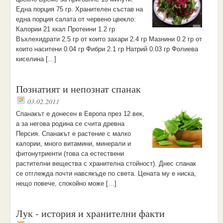
Една порция 75 гр. Хранителен състав на
една порция салата от червено цвекло:
Калории 21 ккал Протеини 1.2 гр
Въхлехидрати 2.5 гр от които захари 2.4 гр Мазнини 0.2 гр от
които наситени 0.04 гр Фибри 2.1 гр Натрий 0.03 гр Фолиева
киселина […]
Познатият и непознат спанак
03.02.2011
Спанакът е донесен в Европа през 12 век,
а за негова родина се счита древна
Персия. Спанакът е растение с малко
калории, много витамини, минерали и
фитонутриенти (това са естествени
растителни вещества с хранителна стойност). Днес спанак
се отглежда почти навсякъде по света. Цената му е ниска,
нещо повече, спокойно може […]
Лук - история и хранителни факти