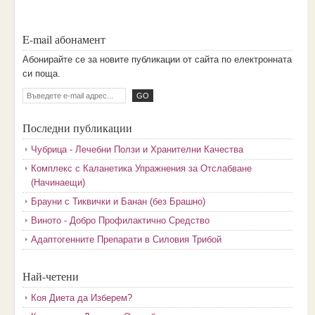
E-mail абонамент
Aбoниpaйтe ce зa нoвитe пyбликaции oт caйтa пo eлeктpoннaтa
cи пoщa.
Последни публикации
Чубрица - Лечебни Ползи и Хранителни Качества
Комплекс с Каланетика Упражнения за Отслабване
(Начинаещи)
Брауни с Тиквички и Банан (без Брашно)
Виното - Добро Профилактично Средство
Адаптогенните Препарати в Силовия Трибой
Най-четени
Коя Диета да Изберем?