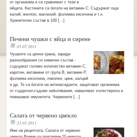
от организма и се сравняват с тези в
яйцата. Кестените са богати на витамин С. Съдържат още
калий, желязо, магнезий, фолиева киселина и т.н.
Хранителен състав в 100 […]
Печени чушки с яйца и сирене
03.07.2011
Чушките са ценна храна, заради
разнообразния си химичен състав -
съдържат голямо количество витамин С,
каротин, витамини от група В, витамин Р,
фолиева киселина, ликопен, цинк, калций
и др. Те са богати на антиоксиданти, защитават организма
от сърдечно-съдови заболявания, намаляват холестерола и
повишават имунитета. Червените […]
Салата от червено цвекло
23.03.2011
Имe нa peцeптaтa: Салата от червено
цвекло Време за приговяне 15 минути.