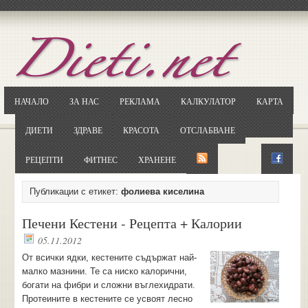
Отворете
Google.bg
Потърсете "Cloxy"
Кликнете на първия резултат
НАЧАЛО
ЗА НАС
РЕКЛАМА
КАЛКУЛАТОР
КАРТА
Копирайте първата дума от заглавието
... и я въведете в полето:
ДИЕТИ
ЗДРАВЕ
КРАСОТА
ОТСЛАБВАНЕ
Сваляне
РЕЦЕПТИ
ФИТНЕС
ХРАНЕНЕ
Публикации с етикет:
фолиева киселина
Печени Кестени - Рецепта + Калории
05.11.2012
От всички ядки, кестените съдържат най-
малко мазнини. Те са ниско калорични,
богати на фибри и сложни въглехидрати.
Протеините в кестените се усвоят лесно