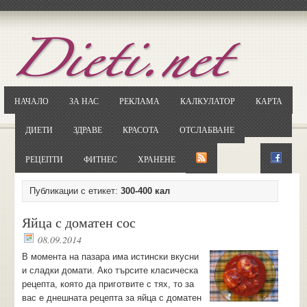
Отворете
Google.bg
Потърсете "Cloxy"
Кликнете на първия резултат
НАЧАЛО
ЗА НАС
РЕКЛАМА
КАЛКУЛАТОР
КАРТА
Копирайте първата дума от заглавието
... и я въведете в полето:
ДИЕТИ
ЗДРАВЕ
КРАСОТА
ОТСЛАБВАНЕ
Сваляне
РЕЦЕПТИ
ФИТНЕС
ХРАНЕНЕ
Публикации с етикет:
300-400 кал
Яйца с доматен сос
08.09.2014
В момента на пазара има истински вкусни
и сладки домати. Ако търсите класическа
рецепта, която да приготвите с тях, то за
вас е днешната рецепта за яйца с доматен