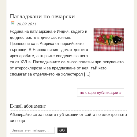
Патладжани по овчарски
26.09.2011
Родина на патладжана е Индия, където и
до днес расте в диво състояние.
Пренесени са в Африка от персийските
търговци. В Европа синият домат достига
чрез арабите, а първите сведения за него
са от ХVI в. Патладжаните са много полезни при лекуването
от атеросклероза и за предпазване от нея, тъй като
спомагат за отделянето на холестерол […]
по-стари публикации »
E-mail абонамент
Aбoниpaйтe ce зa нoвитe пyбликaции oт caйтa пo eлeктpoннaтa
cи пoщa.