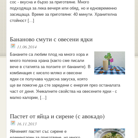
сос - вкусна и бързо за приготвяне. Много
подходяща за лека вечеря или обяд, но и едновременно
засищаща. Време за приготвяне: 40 минути. Хранителна
стойност […]
Бананово смути с овесени ядки
11.06.2014
Бананите са любим плод на много хора и
много полезна храна (както сме писали
вече в статията за ползите от бананите). В
комбинация с кисело мляко и овесени
ядки се получава чудесна закуска, която
ще ви помогне да сте заредени с енергия през останалата
част от деня. Уникалните свойства на овесените ядки - с
малко калории, […]
Пастет от яйца и сирене (с авокадо)
16.11.2013
Яйченият пастет със сирене е
елементарен за приготвяне, но много