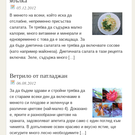
ябълка
05.12.2012
В менюто на всеки, който иска да
отслабне, непременно присъства
салатата. Тя трябва да съдържа малко
калории, много витамини и минерали и
едновременно с това да е засищаща. За
да бъде диетична салатата не трябва да включвате сосове
(като например майонеза). Диетичната салата в тази рецепта
включва: Зеле, съдържа много […]
Ветрило от патладжан
06.08.2012
За да бъдем здрави и стройни трябва да
се стараем всеки ден да включваме в
менюто си плодове и зеленчуци в
различни цветове (най-малко 4). Доказано
е, ярките и разнообразни цветове на
храната, задоволяват апетита дори само с един поглед към
чинията. В допълнение освен красиво и вкусно ястие, ще
осигурите много лесно необходимите […]