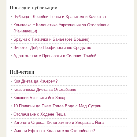
Последни публикации
Чубрица - Лечебни Ползи и Хранителни Качества
Комплекс с Каланетика Упражнения за Отслабване
(Начинаещи)
Брауни с Тиквички и Банан (без Брашно)
Виното - Добро Профилактично Средство
Адаптогенните Препарати в Силовия Трибой
Най-четени
Коя Диета да Изберем?
Класическа Диета за Отслабване
Какаови Бисквити без Захар
10 Причини да Пием Топла Вода с Мед Сутрин
Отслабване с Ходене Пеша
Изгонете Стреса, Килограмите и Умората с Йога
Има ли Ефект от Коланите за Отслабване?