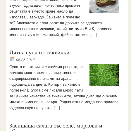
вкусен. Една идея, която леко променя
рецептата е вместо краве масло да
използваш авокадо. За какво е полезно
то? Авокадото е плод богат на добрите за здравето
мононенаситени мазнини, калий, витамин Е и К, фолиева
киселина, лутеин, магнезий, фибри, витамин […]
Лятна супа от тиквички
06.08.2013
Супата от тиквички е любима рецепта, не
изисква много време за приготвяне и
същевременно е лека лятна храна,
подходяща за диети. Копър - за какво е
полезен? В блога сме писали много пъти
за ценните качества на тиквичките, затова днес ще обърнем
малко внимание на копъра. Роднината на магданоза придава
чудесен вкус на супата, […]
Засищаща салата със зеле, моркови и