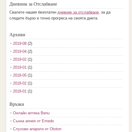
Дневник за Отслабване
Свалете нашия безплатен
дневник за отслабване
, за да
следите бързо и точно прогреса на своята диета.
Архиви
2019-08
(2)
2019-04
(2)
2019-02
(1)
2019-01
(1)
2018-05
(1)
2018-02
(1)
2018-01
(1)
2017-12
(2)
Връзки
2017-11
(3)
Онлайн аптека Benu
2017-10
(3)
Сънна апнея от Emedo
2017-08
(3)
Слухови апарати от Ototon
2017-07
(1)