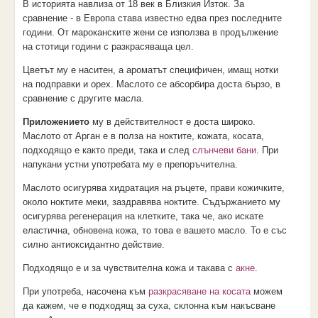
В историята навлиза от 18 век в Близкия Изток. За
сравнение - в Европа става известно едва през последните
години. От мароканските жени се използва в продължение
на стотици години с разкрасяваща цел.
Цветът му е наситен, а ароматът специфичен, имащ нотки
на подправки и орех. Маслото се абсорбира доста бързо, в
сравнение с другите масла.
Приложението
му в действителност е доста широко.
Маслото от Арган е в полза на ноктите, кожата, косата,
подходящо е както преди, така и след
слънчеви бани
. При
напукани устни употребата му е препоръчителна.
Маслото осигурява хидратация на ръцете, прави кожичките,
около ноктите меки, заздравява ноктите. Съдържанието му
осигурява регенерация на клетките, така че, ако искате
еластична, обновена кожа, то това е вашето масло. То е със
силно антиоксидантно действие.
Подходящо е и за чувствителна кожа и такава с
акне
.
При употреба, насочена към
разкрасяване на косата
можем
да кажем, че е подходящ за суха, склонна към накъсване