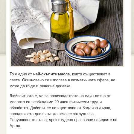
То е едно от
най-скъпите масла
, които съществуват в
света. Обикновено се използва в козметичната сфера, но
може да бъде и лечебна добавка.
Любопитното е, че за производството на един литър от
маслото са необходими 20 часа физически труд и
обработка. Добивът се осъществява от бодливо дърво,
поради което достъпът до него се затруднява.
Получаването става, чрез студено пресоване на ядките на
Арган.