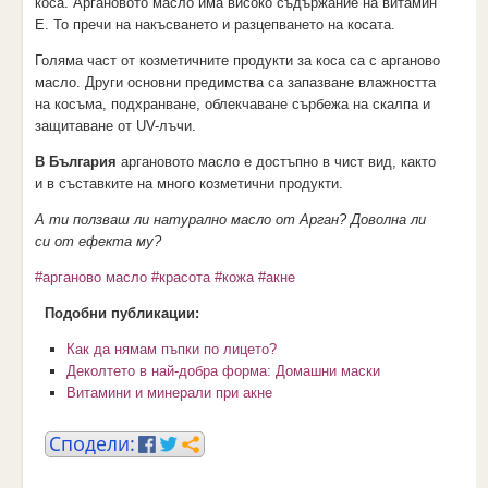
коса. Аргановото масло има високо съдържание на витамин
Е. То пречи на накъсването и разцепването на косата.
Голяма част от козметичните продукти за коса са с арганово
масло. Други основни предимства са запазване влажността
на косъма, подхранване, облекчаване сърбежа на скалпа и
защитаване от UV-лъчи.
В България
аргановото масло е достъпно в чист вид, както
и в съставките на много козметични продукти.
А ти ползваш ли натурално масло от Арган? Доволна ли
си от ефекта му?
#арганово масло
#красота
#кожа
#акне
Подобни публикации:
Как да нямам пъпки по лицето?
Деколтето в най-добра форма: Домашни маски
Витамини и минерали при акне