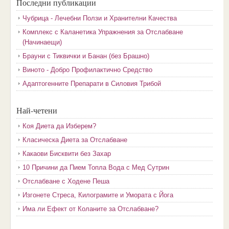
Последни публикации
Чубрица - Лечебни Ползи и Хранителни Качества
Комплекс с Каланетика Упражнения за Отслабване
(Начинаещи)
Брауни с Тиквички и Банан (без Брашно)
Виното - Добро Профилактично Средство
Адаптогенните Препарати в Силовия Трибой
Най-четени
Коя Диета да Изберем?
Класическа Диета за Отслабване
Какаови Бисквити без Захар
10 Причини да Пием Топла Вода с Мед Сутрин
Отслабване с Ходене Пеша
Изгонете Стреса, Килограмите и Умората с Йога
Има ли Ефект от Коланите за Отслабване?