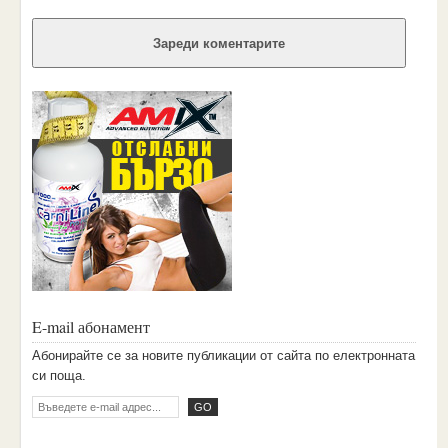
Зареди коментарите
E-mail абонамент
Aбoниpaйтe ce зa нoвитe пyбликaции oт caйтa пo eлeктpoннaтa
cи пoщa.