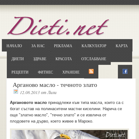
Отворете
Google.bg
Потърсете "Cloxy"
Кликнете на първия резултат
НАЧАЛО
ЗА НАС
РЕКЛАМА
КАЛКУЛАТОР
КАРТА
Копирайте първата дума от заглавието
... и я въведете в полето:
ДИЕТИ
ЗДРАВЕ
КРАСОТА
ОТСЛАБВАНЕ
Сваляне
РЕЦЕПТИ
ФИТНЕС
ХРАНЕНЕ
Арганово масло - течното злато
12.08.2013
от
Лили
Аргановото масло
принадлежи към типа масла, които са с
богат състав на полинаситени мастни киселини. Нарича се
още "златно масло", "течно злато" и се извлича от
плодовете на дърво, което живее в Мароко.