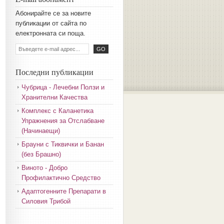
Aбoниpaйтe ce зa нoвитe
пyбликaции oт caйтa пo
eлeктpoннaтa cи пoщa.
Последни публикации
Чубрица - Лечебни Ползи и
Хранителни Качества
Комплекс с Каланетика
Упражнения за Отслабване
(Начинаещи)
Брауни с Тиквички и Банан
(без Брашно)
Виното - Добро
Профилактично Средство
Адаптогенните Препарати в
Силовия Трибой