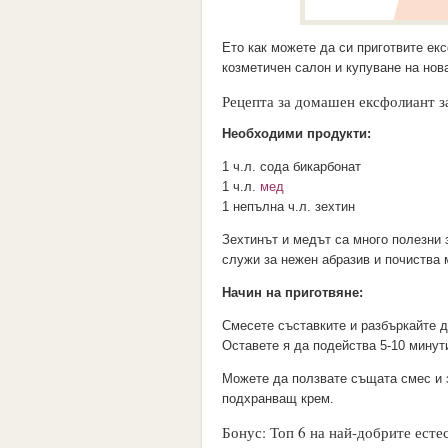
Ето как можете да си приготвите ек
козметичен салон и купуване на нов
Рецепта за домашен ексфолиант з
Необходими продукти:
1 ч.л. сода бикарбонат
1 ч.л.
мед
1 непълна ч.л. зехтин
Зехтинът и медът са много полезни 
служи за нежен абразив и почиства 
Начин на приготвяне:
Смесете съставките и разбъркайте д
Оставете я да подейства 5-10 минут
Можете да ползвате същата смес и з
подхранващ крем.
Бонус: Топ 6 на най-добрите есте