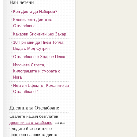
Най-четени
Коя Диета да Изберем?
Класическа Диета за
Отслабване
Какаови Бисквити без Захар
10 Причини да Пием Топла
Вода с Мед Сутрин
Отслабване с Ходене Пеша
Изгонете Стреса,
Килограмите и Умората с
Йога
Има ли Ефект от Коланите за
Отслабване?
Дневник за Отслабване
Свалете нашия безплатен
дневник за отслабване
, за да
следите бързо и точно
прогреса на своята диета.