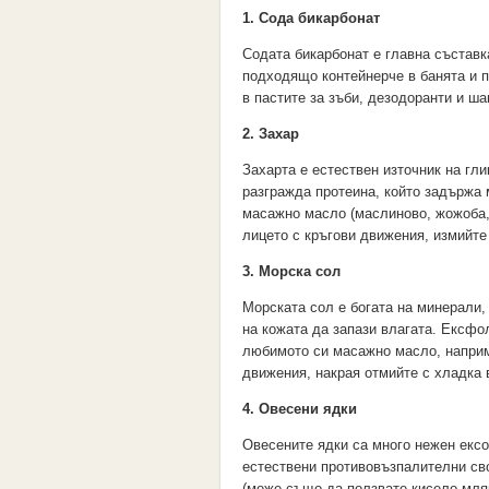
1. Сода бикарбонат
Содата бикарбонат е главна съставк
подходящо контейнерче в банята и 
в пастите за зъби, дезодоранти и ш
2. Захар
Захарта е естествен източник на гли
разгражда протеина, който задържа 
масажно масло (маслиново, жожоба, 
лицето с кръгови движения, измийте
3. Морска сол
Морската сол е богата на минерали,
на кожата да запази влагата. Ексфо
любимото си масажно масло, наприме
движения, накрая отмийте с хладка 
4. Овесени ядки
Овесените ядки са много нежен ексо
естествени противовъзпалителни св
(може също да ползвате кисело мляк