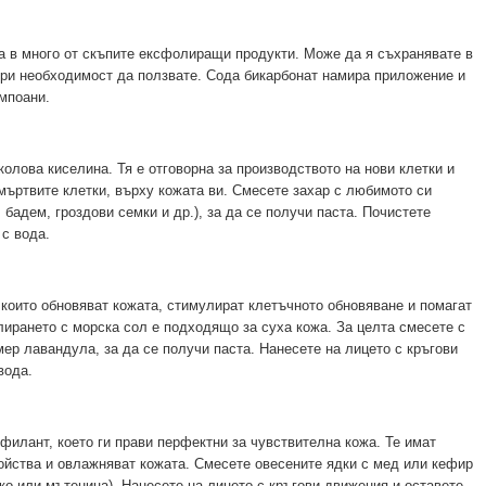
а в много от скъпите ексфолиращи продукти. Може да я съхранявате в
при необходимост да ползвате. Сода бикарбонат намира приложение и
ампоани.
колова киселина. Тя е отговорна за производството на нови клетки и
мъртвите клетки, върху кожата ви. Смесете захар с любимото си
бадем, гроздови семки и др.), за да се получи паста. Почистете
 с вода.
 които обновяват кожата, стимулират клетъчното обновяване и помагат
лирането с морска сол е подходящо за суха кожа. За целта смесете с
р лавандула, за да се получи паста. Нанесете на лицето с кръгови
вода.
филант, което ги прави перфектни за чувствителна кожа. Те имат
ойства и овлажняват кожата. Смесете овесените ядки с мед или кефир
о или мътеница). Нанесете на лицето с кръгови движения и оставете