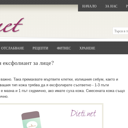
НАЧАЛО
ЗА НАС
ОТСЛАБВАНЕ
РЕЦЕПТИ
ФИТНЕС
ХРАНЕНЕ
Отворете
Google.bg
Потърсете "Cloxy"
 ексфолиант за лице?
Кликнете на първия резултат
Копирайте първата дума от заглавието
... и я въведете в полето:
важно. Така премахвате мъртвите клетки, излишния себум, както и
 вашия тип кожа трябва да я ексфолирате съответно - 1-3 пъти
Сваляне
о е мазна и 1 път седмично, ако имате суха кожа. Смесената кожа също
ично.