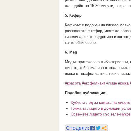
да подейства 15-30 минути, накрая о
5. Кефир
Кефирът е подобен на кисело мляко, 
разполагате с кефир, може да ползв
киселина, която хидратира и заглажд
както обикновено.
6. Мед
Медът притежава антибактериални, 
лицето, той намалява възпаленията 
всеки от ексфолианти в този списък.
#красота
#ексфолиант
#лице
#кожа
Подобни публикации:
Кубчета лед за кожата на лицето
Грижа за лицето в домашни усло
Освежете лицето със зеленчуков