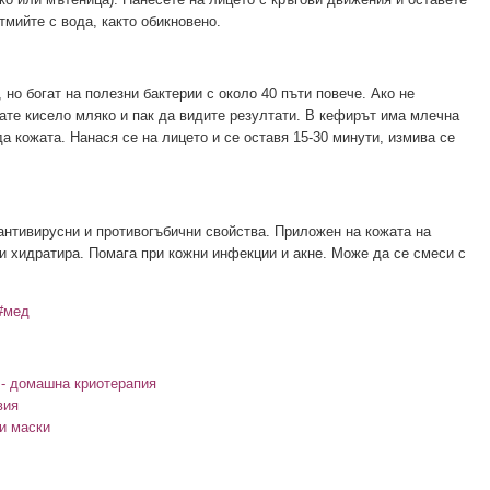
тмийте с вода, както обикновено.
но богат на полезни бактерии с около 40 пъти повече. Ако не
ате кисело мляко и пак да видите резултати. В кефирът има млечна
а кожата. Нанася се на лицето и се оставя 15-30 минути, измива се
антивирусни и противогъбични свойства. Приложен на кожата на
и хидратира. Помага при кожни инфекции и акне. Може да се смеси с
#мед
 - домашна криотерапия
вия
и маски