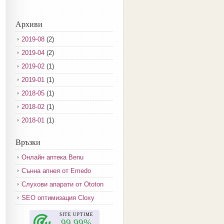
Архиви
2019-08
(2)
2019-04
(2)
2019-02
(1)
2019-01
(1)
2018-05
(1)
2018-02
(1)
2018-01
(1)
2017-12
(2)
Връзки
2017-11
(3)
Онлайн аптека Benu
2017-10
(3)
Сънна апнея от Emedo
2017-08
(3)
Слухови апарати от Ototon
2017-07
(1)
SEO оптимизация Cloxy
2017-06
(2)
2017-05
(4)