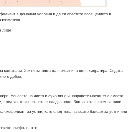
сфолиант в домашни условия и да си спестите посещението в
а козметика.
а лице
за кожата ви. Зехтинът няма да я омазни, а ще я хидратира. Содата
много добре.
обре. Нанесете на чисто и сухо лице и направете масаж със сместа.
и, след което изплакнете с хладка вода. Завършете с крем за лице.
а ексфолиант за устни, като след това нанесете балсам за устни или
ствени ексфолианти