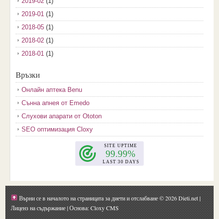
2019-02
(1)
2019-01
(1)
2018-05
(1)
2018-02
(1)
2018-01
(1)
2017-12
(2)
Връзки
2017-11
(3)
Онлайн аптека Benu
2017-10
(3)
Сънна апнея от Emedo
2017-08
(3)
Слухови апарати от Ototon
2017-07
(1)
SEO оптимизация Cloxy
2017-06
(2)
2017-05
(4)
2017-04
(4)
2017-03
(5)
2017-02
(2)
Върни се в началото на страницата за диети и отслабване
© 2026 Dieti.net |
2017-01
(1)
Лиценз на съдържание
| Основа: Cloxy CMS
2016-09
(1)