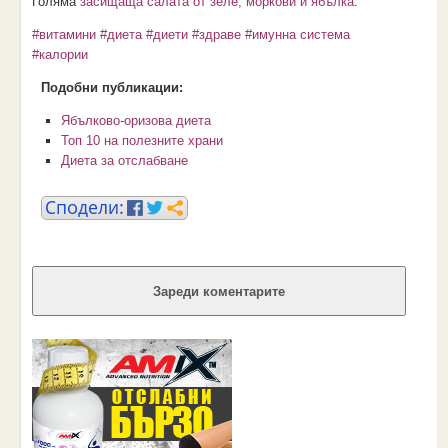
Голяма
засищаща салата от зеле, моркови и ябълка
.
#витамини
#диета
#диети
#здраве
#имунна система
#калории
Подобни публикации:
Ябълково-оризова диета
Топ 10 на полезните храни
Диета за отслабване
Зареди коментарите