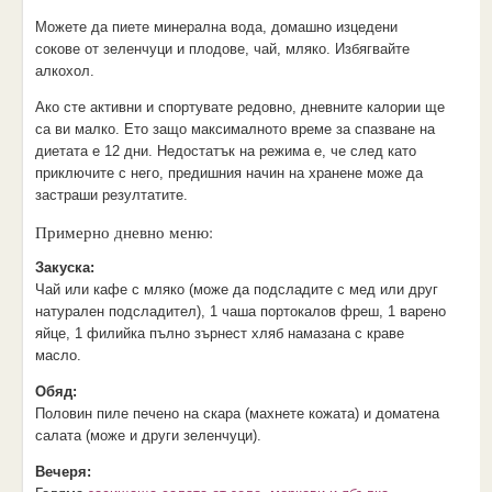
Можете да пиете минерална вода, домашно изцедени
сокове от зеленчуци и плодове, чай, мляко. Избягвайте
алкохол.
Ако сте активни и спортувате редовно, дневните калории ще
са ви малко. Ето защо максималното време за спазване на
диетата е 12 дни. Недостатък на режима е, че след като
приключите с него, предишния начин на хранене може да
застраши резултатите.
Примерно дневно меню:
Закуска:
Чай или кафе с мляко (може да подсладите с мед или друг
натурален подсладител), 1 чаша портокалов фреш, 1 варено
яйце, 1 филийка пълно зърнест хляб намазана с краве
масло.
Обяд:
Половин пиле печено на скара (махнете кожата) и доматена
салата (може и други зеленчуци).
Вечеря: