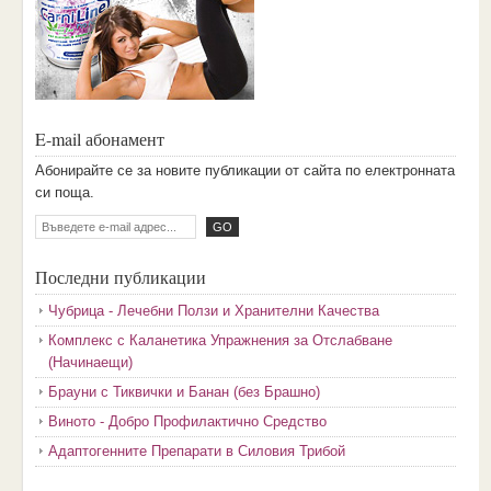
E-mail абонамент
Aбoниpaйтe ce зa нoвитe пyбликaции oт caйтa пo eлeктpoннaтa
cи пoщa.
Последни публикации
Чубрица - Лечебни Ползи и Хранителни Качества
Комплекс с Каланетика Упражнения за Отслабване
(Начинаещи)
Брауни с Тиквички и Банан (без Брашно)
Виното - Добро Профилактично Средство
Адаптогенните Препарати в Силовия Трибой