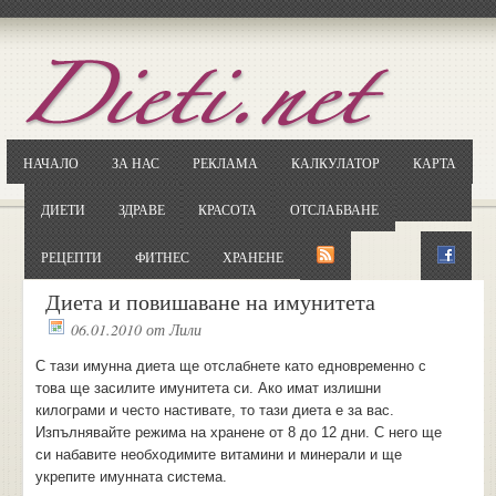
Отворете
Google.bg
Потърсете "Cloxy"
Кликнете на първия резултат
НАЧАЛО
ЗА НАС
РЕКЛАМА
КАЛКУЛАТОР
КАРТА
Копирайте първата дума от заглавието
... и я въведете в полето:
ДИЕТИ
ЗДРАВЕ
КРАСОТА
ОТСЛАБВАНЕ
Сваляне
РЕЦЕПТИ
ФИТНЕС
ХРАНЕНЕ
Диета и повишаване на имунитета
06.01.2010
от
Лили
С тази имунна диета ще отслабнете като едновременно с
това ще засилите имунитета си. Ако имат излишни
килограми и често настивате, то тази диета е за вас.
Изпълнявайте режима на хранене от 8 до 12 дни. С него ще
си набавите необходимите витамини и минерали и ще
укрепите имунната система.