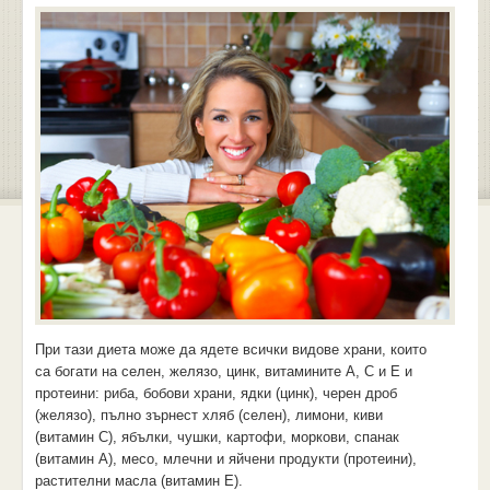
При тази диета може да ядете всички видове храни, които
са богати на селен, желязо, цинк, витамините А, С и Е и
протеини: риба, бобови храни, ядки (цинк), черен дроб
(желязо), пълно зърнест хляб (селен), лимони, киви
(витамин С), ябълки, чушки, картофи, моркови, спанак
(витамин А), месо, млечни и яйчени продукти (протеини),
растителни масла (витамин Е).