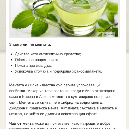
Знаете ли, че ментата:
Действа като антисептично средство;
Облекчава напрежението;
Помага при лош дъх;
Успокоява стомаха и подобрява храносмилането.
Ментата е билка известна със своите успокояващи
свойства. Макар че това растение преди е било отглеждано
само в Европа и Азия в момента е култивирано по целия
свят. Ментата се смята, че е хибрид на водна мента,
джоджен и градинска мента. Активната съставка в билката е
ментол, на който се дължи и освежаващия ефект.
Чай от мента
може да приготвите, като натрошите добре