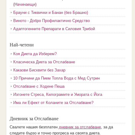
(Начинаещи)
Брауни с Тиквички и Банан (без Брашно)
Виното - Добро Профилактично Средство
Адаптогенните Препарати в Силовия Трибой
Най-четени
Коя Диета да Изберем?
Класическа Диета за Отслабване
Какаови Бисквити без Захар
10 Причини да Пием Топла Вода с Мед Сутрин
Отслабване с Ходене Пеша
Изгонете Стреса, Килограмите и Умората с Йога
Има ли Ефект от Коланите за Отслабване?
Дневник за Отслабване
Свалете нашия безплатен
дневник за отслабване
, за да
следите бързо и точно прогреса на своята диета.