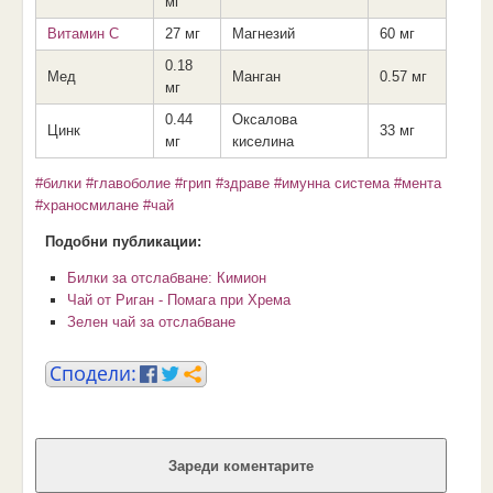
мг
Витамин С
27 мг
Магнезий
60 мг
0.18
Мед
Манган
0.57 мг
мг
0.44
Оксалова
Цинк
33 мг
мг
киселина
#билки
#главоболие
#грип
#здраве
#имунна система
#мента
#храносмилане
#чай
Подобни публикации:
Билки за отслабване: Кимион
Чай от Риган - Помага при Хрема
Зелен чай за отслабване
Зареди коментарите