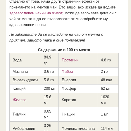
Отделно от това, няма други странични ефекти от
приемането на ментов чай. Ето защо, ако искате да водите
здравословен начин на живот
, може да започвате деня си с
чай от мента и да се възползвате от многобройните му
здравословни ползи.
Не забравяйте да се насладите на чай от мента с
приятел, защото така е още по-полезен!
Съдържание в 100 гр мента
84.9
Вода
Протеини
4.8 гр
гр
Мазнини
0.6 гр
Фибри
2 гр
Въглехидрати
5.8 гр
Енергия
48 кал
Калций
200 мг
Фосфор
62 мг
15.6
1620
Желязо
Каротин
мг
мкг
0.05
Тиамин
Ниацин
1 мг
мг
0.26
Рибофлавин
Фолиева киселина
114 мкг