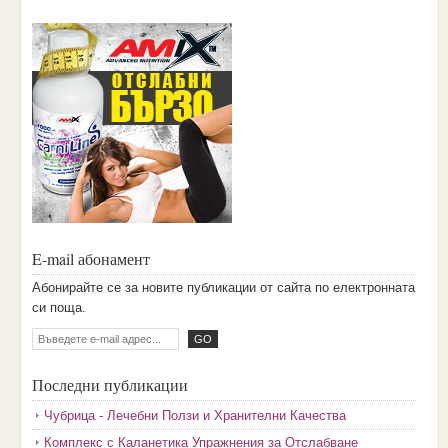
E-mail абонамент
Aбoниpaйтe ce зa нoвитe пyбликaции oт caйтa пo eлeктpoннaтa
cи пoщa.
Последни публикации
Чубрица - Лечебни Ползи и Хранителни Качества
Комплекс с Каланетика Упражнения за Отслабване