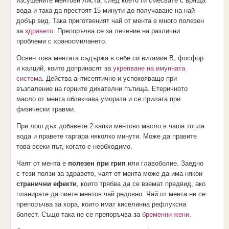
изсушените ментови листа, след което ги смесвате с вряща
вода и така да престоят 15 минути до получаване на най-
добър вид. Така приготвеният чай от мента е много полезен
за
здравето
. Препоръчва се за лечение на различни
проблеми с храносмилането.
Освен това ментата съдържа в себе си витамин B, фосфор
и калций, които допринасят за
укрепване на имунната
система
. Действа антисептично и успокояващо при
възпаление на горните дихателни пътища. Етеричното
масло от мента облекчава умората и се прилага при
физически травми.
При лош дъх добавете 2 капки ментово масло в чаша топла
вода и правете гаргара няколко минути. Може да правите
това всеки път, когато е необходимо.
Чаят от мента е
полезен при грип
или главоболие. Заедно
с тези ползи за здравето, чаят от мента може да има някои
странични ефекти
, които трябва да се вземат предвид, ако
планирате да пиете ментов чай редовно. Чай от мента не се
препоръчва за хора, които имат киселинна рефлуксна
болест. Също така не се препоръчва за
бременни жени
.