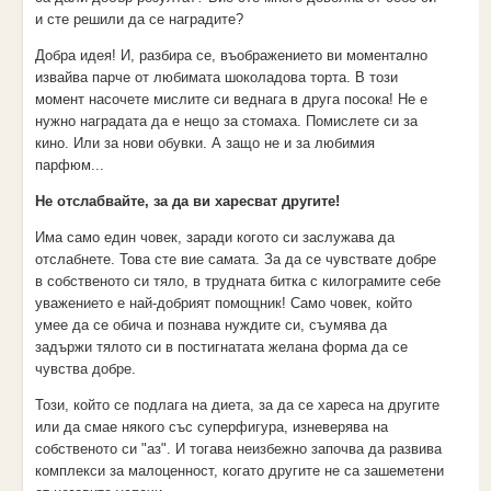
и сте решили да се наградите?
Добра идея! И, разбира се, въображението ви моментално
извайва парче от любимата шоколадова торта. В този
момент насочете мислите си веднага в друга посока! Не е
нужно наградата да е нещо за стомаха. Помислете си за
кино. Или за нови обувки. А защо не и за любимия
парфюм...
Не отслабвайте, за да ви харесват другите!
Има само един човек, заради когото си заслужава да
отслабнете. Това сте вие самата. За да се чувствате добре
в собственото си тяло, в трудната битка с килограмите себе
уважението е най-добрият помощник! Само човек, който
умее да се обича и познава нуждите си, съумява да
задържи тялото си в постигнатата желана форма да се
чувства добре.
Този, който се подлага на диета, за да се хареса на другите
или да смае някого със суперфигура, изневерява на
собственото си "аз". И тогава неизбежно започва да развива
комплекси за малоценност, когато другите не са зашеметени