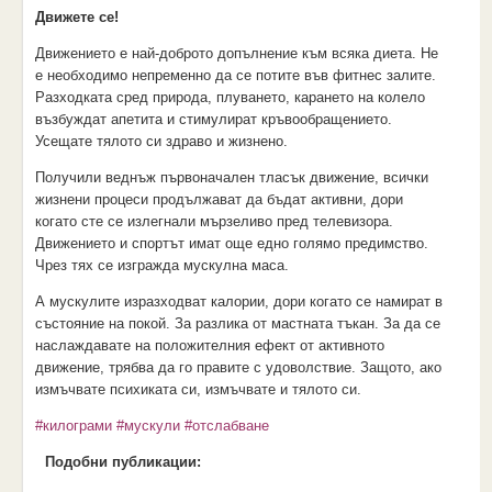
Движете се!
Движението е най-доброто допълнение към всяка диета. Не
е необходимо непременно да се потите във фитнес залите.
Разходката сред природа, плуването, карането на колело
възбуждат апетита и стимулират кръвообращението.
Усещате тялото си здраво и жизнено.
Получили веднъж първоначален тласък движение, всички
жизнени процеси продължават да бъдат активни, дори
когато сте се излегнали мързеливо пред телевизора.
Движението и спортът имат още едно голямо предимство.
Чрез тях се изгражда мускулна маса.
А мускулите изразходват калории, дори когато се намират в
състояние на покой. За разлика от мастната тъкан. За да се
наслаждавате на положителния ефект от активното
движение, трябва да го правите с удоволствие. Защото, ако
измъчвате психиката си, измъчвате и тялото си.
#килограми
#мускули
#отслабване
Подобни публикации: