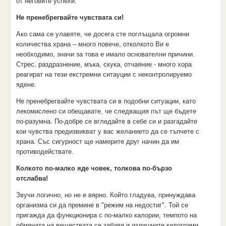
от неговите успехи.
Не пренебрегвайте чувствата си!
Ако сама се улавяте, че досега сте поглъщала огромни
количества храна – много повече, отколкото Ви е
необходимо, значи за това е имало основателни причини.
Стрес, раздразнение, мъка, скука, отчаяние - много хора
реагират на тези екстремни ситауции с неконтролируемо
ядене.
Не пренебрегвайте чувствата си в подобни ситуации, като
лекомислено си обещавате, че следващия път ще бъдете
по-разумна. По-добре се вгледайте в себе си и разгадайте
кои чувства предизвикват у вас желанието да се тъпчете с
храна. Със сигурност ще намерите друг начин да им
противодействате.
Колкото по-малко яде човек, толкова по-бързо
отслабва!
Звучи логично, но не е вярно. Който гладува, принуждава
организма си да премине в "режим на недостиг". Той се
пригажда да функционира с по-малко калории, темпото на
обмяната на веществата се забавя и излишните килограми