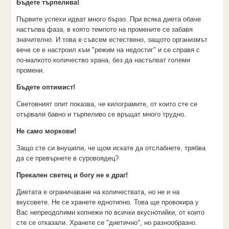
Бъдете търпелива!
Първите успехи идват много бързо. При всяка диета обаче
настъпва фаза, в която темпото на промените се забавя
значително. И това е съвсем естествено, защото организмът
вече се е настроил към "режим на недостиг" и се справя с
по-малкото количество храна, без да настъпват големи
промени.
Бъдете оптимист!
Световният опит показва, че килограмите, от които сте се
отървали бавно и търпеливо се връщат много трудно.
Не само моркови!
Защо сте си внушили, че щом искате да отслабнете, трябва
да се превърнете в суровоядец?
Прекален светец и богу не е драг!
Диетата е ограничаване на количествата, но не и на
вкусовете. Не се хранете еднотипно. Това ще провокира у
Вас непреодолими копнежи по всички вкуснотийки, от които
сте се отказали. Хранете се "диетично", но разнообразно.