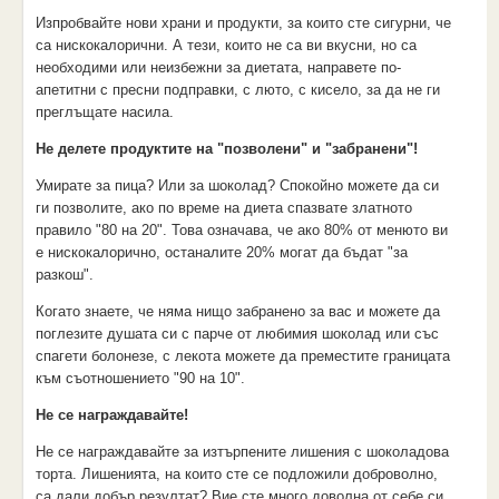
Изпробвайте нови храни и продукти, за които сте сигурни, че
са нискокалорични. А тези, които не са ви вкусни, но са
необходими или неизбежни за диетата, направете по-
апетитни с пресни подправки, с люто, с кисело, за да не ги
преглъщате насила.
Не делете продуктите на "позволени" и "забранени"!
Умирате за пица? Или за шоколад? Спокойно можете да си
ги позволите, ако по време на диета спазвате златното
правило "80 на 20". Това означава, че ако 80% от менюто ви
е нискокалорично, останалите 20% могат да бъдат "за
разкош".
Когато знаете, че няма нищо забранено за вас и можете да
поглезите душата си с парче от любимия шоколад или със
спагети болонезе, с лекота можете да преместите границата
към съотношението "90 на 10".
Не се награждавайте!
Не се награждавайте за изтърпените лишения с шоколадова
торта. Лишенията, на които сте се подложили доброволно,
са дали добър резултат? Вие сте много доволна от себе си