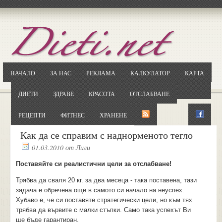
Отворете
Google.bg
Потърсете "Cloxy"
Кликнете на първия резултат
НАЧАЛО
ЗА НАС
РЕКЛАМА
КАЛКУЛАТОР
КАРТА
Копирайте първата дума от заглавието
... и я въведете в полето:
ДИЕТИ
ЗДРАВЕ
КРАСОТА
ОТСЛАБВАНЕ
Сваляне
РЕЦЕПТИ
ФИТНЕС
ХРАНЕНЕ
Как да се справим с наднорменото тегло
01.03.2010
от
Лили
Поставяйте си реалистични цели за отслабване!
Трябва да сваля 20 кг. за два месеца - така поставена, тази
задача е обречена още в самото си начало на неуспех.
Хубаво е, че си поставяте стратегически цели, но към тях
трябва да вървите с малки стъпки. Само така успехът Ви
ще бъде гарантиран.