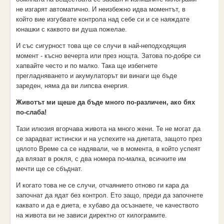
не изгарят автоматично. И неизбежно идва моментът, в
който вие изгубвате контрола над себе си и се наяждате
юнашки с каквото ви душа пожелае.
И със сигурност това ще се случи в най-неподходящия
момент - късно вечерта или през нощта. Затова по-добре си
хапвайте често и по малко. Така ще избегнете
прегладняването и акумулаторът ви винаги ще бъде
зареден, няма да ви липсва енергия.
Животът ми щеше да бъде много по-различен, ако бях
по-слаба!
Тази илюзия вгорчава живота на много жени. Те не могат да
се зарадват истински и на успехите на диетата, защото през
цялото Време са се надявали, че в момента, в който успеят
да влязат в рокля, с два номера по-малка, всичките им
мечти ще се сбъднат.
И когато това не се случи, отчаянието отново ги кара да
започнат да ядат без контрол. Ето защо, преди да започнете
каквато и да е диета, е хубаво да осъзнаете, че качеството
на живота ви не зависи директно от килограмите.