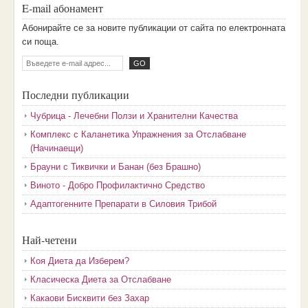
E-mail абонамент
Aбoниpaйтe ce зa нoвитe пyбликaции oт caйтa пo eлeктpoннaтa
cи пoщa.
Последни публикации
Чубрица - Лечебни Ползи и Хранителни Качества
Комплекс с Каланетика Упражнения за Отслабване
(Начинаещи)
Брауни с Тиквички и Банан (без Брашно)
Виното - Добро Профилактично Средство
Адаптогенните Препарати в Силовия Трибой
Най-четени
Коя Диета да Изберем?
Класическа Диета за Отслабване
Какаови Бисквити без Захар