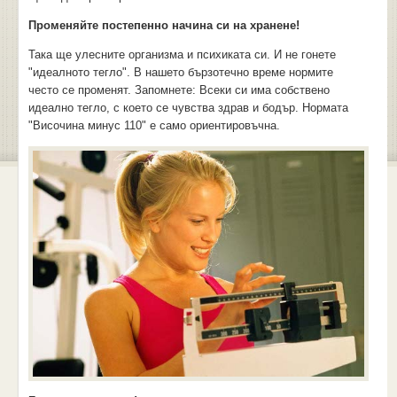
Променяйте постепенно начина си на хранене!
Така ще улесните организма и психиката си. И не гонете
"идеалното тегло". В нашето бързотечно време нормите
често се променят. Запомнете: Всеки си има собствено
идеално тегло, с което се чувства здрав и бодър. Нормата
"Височина минус 110" е само ориентировъчна.