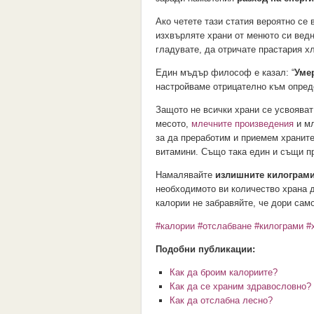
Ако четете тази статия вероятно се
изхвърляте храни от менюто си ведн
гладувате, да отричате прастария х
Един мъдър философ е казал: “
Уме
настройваме отрицателно към опреде
Защото не всички храни се усвояват
месото,
млечните произведения
и мл
за да преработим и приемем храните
витамини. Също така един и същи пр
Намалявайте
излишните килограм
необходимото ви количество храна д
калории не забравяйте, че дори само
#калории
#отслабване
#килограми
#
Подобни публикации:
Как да броим калориите?
Как да се храним здравословно?
Как да отслабна лесно?