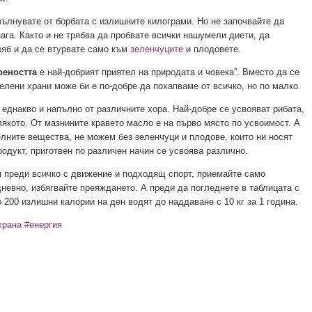
 вълнувате от борбата с излишните килограми. Но не започвайте да
ага. Както и не трябва да пробвате всички нашумели диети, да
ляб и да се втурвате само към
зеленчуците
и плодовете.
реността
е най-добрият приятел на природата и човека”. Вместо да се
лени храни може би е по-добре да похапваме от всичко, но по малко.
 еднакво и напълно от различните хора. Най-добре се усвояват рибата,
якото. От мазнините кравето масло е на първо място по усвоимост. А
лните вещества, не можем без зеленчуци и плодове, които ни носят
одукт, приготвен по различен начин се усвоява различно.
и
преди всичко с движение и подходящ спорт, приемайте само
невно, избягвайте преяждането. А преди да погледнете в таблицата с
 200 излишни калории на ден водят до наддаване с 10 кг за 1 година.
храна
#енергия