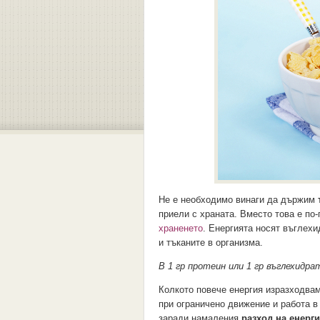
Не е необходимо винаги да държим
приели с храната. Вместо това е по
храненето
. Енергията носят въглехи
и тъканите в организма.
В 1 гр протеин или 1 гр въглехидрат
Колкото повече енергия изразходвам
при ограничено движение и работа в
заради намаления
разход на енерг