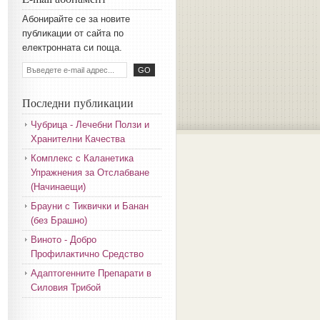
Aбoниpaйтe ce зa нoвитe
пyбликaции oт caйтa пo
eлeктpoннaтa cи пoщa.
Последни публикации
Чубрица - Лечебни Ползи и
Хранителни Качества
Комплекс с Каланетика
Упражнения за Отслабване
(Начинаещи)
Брауни с Тиквички и Банан
(без Брашно)
Виното - Добро
Профилактично Средство
Адаптогенните Препарати в
Силовия Трибой