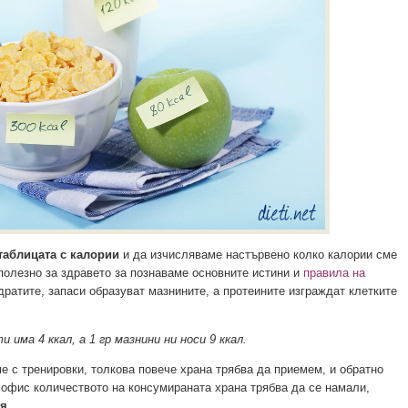
таблицата с калории
и да изчисляваме настървено колко калории сме
-полезно за здравето за познаваме основните истини и
правила на
дратите, запаси образуват мазнините, а протеините изграждат клетките
и има 4 ккал, а 1 гр мазнини ни носи 9 ккал.
е с тренировки, толкова повече храна трябва да приемем, и обратно
 офис количеството на консумираната храна трябва да се намали,
ия
.