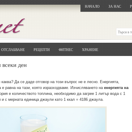
НАЧАЛО
ЗА НАС
ОТСЛАБВАНЕ
РЕЦЕПТИ
ФИТНЕС
ХРАНЕНЕ
Отворете
Google.bg
Потърсете "Cloxy"
 всеки ден
Кликнете на първия резултат
Копирайте първата дума от заглавието
... и я въведете в полето:
каква? Да се даде отговор на този въпрос не е лесно. Енергията,
а е равна на тази, която изразходваме. Изчисляването на
енергията на
Сваляне
ория е количеството топлина, необходимо да загрее 1 литър вода с 1
и и с мерната единица джаули като 1 ккал = 4186 джаула.