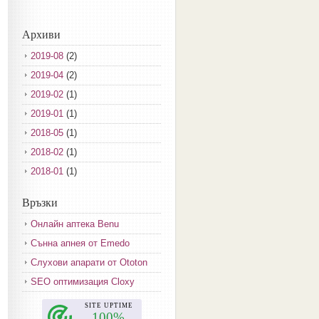
Архиви
2019-08
(2)
2019-04
(2)
2019-02
(1)
2019-01
(1)
2018-05
(1)
2018-02
(1)
2018-01
(1)
2017-12
(2)
Връзки
2017-11
(3)
Онлайн аптека Benu
2017-10
(3)
Сънна апнея от Emedo
2017-08
(3)
Слухови апарати от Ototon
2017-07
(1)
SEO оптимизация Cloxy
2017-06
(2)
2017-05
(4)