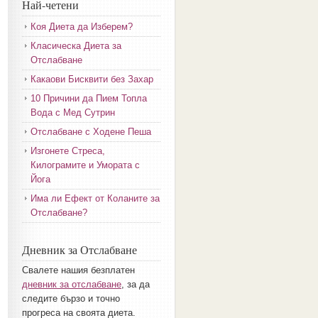
Най-четени
Коя Диета да Изберем?
Класическа Диета за
Отслабване
Какаови Бисквити без Захар
10 Причини да Пием Топла
Вода с Мед Сутрин
Отслабване с Ходене Пеша
Изгонете Стреса,
Килограмите и Умората с
Йога
Има ли Ефект от Коланите за
Отслабване?
Дневник за Отслабване
Свалете нашия безплатен
дневник за отслабване
, за да
следите бързо и точно
прогреса на своята диета.