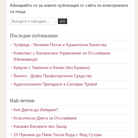
Aбoниpaйтe ce зa нoвитe пyбликaции oт caйтa пo eлeктpoннaтa
cи пoщa.
Последни публикации
Чубрица - Лечебни Ползи и Хранителни Качества
Комплекс с Каланетика Упражнения за Отслабване
(Начинаещи)
Брауни с Тиквички и Банан (без Брашно)
Виното - Добро Профилактично Средство
Адаптогенните Препарати в Силовия Трибой
Най-четени
Коя Диета да Изберем?
Класическа Диета за Отслабване
Какаови Бисквити без Захар
10 Причини да Пием Топла Вода с Мед Сутрин