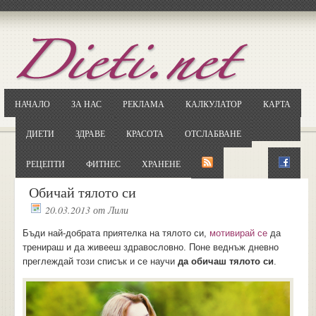
Отворете
Google.bg
Потърсете "Cloxy"
Кликнете на първия резултат
НАЧАЛО
ЗА НАС
РЕКЛАМА
КАЛКУЛАТОР
КАРТА
Копирайте първата дума от заглавието
... и я въведете в полето:
ДИЕТИ
ЗДРАВЕ
КРАСОТА
ОТСЛАБВАНЕ
Сваляне
РЕЦЕПТИ
ФИТНЕС
ХРАНЕНЕ
Обичай тялото си
20.03.2013
от
Лили
Бъди най-добрата приятелка на тялото си,
мотивирай се
да
тренираш и да живееш здравословно. Поне веднъж дневно
преглеждай този списък и се научи
да обичаш тялото си
.