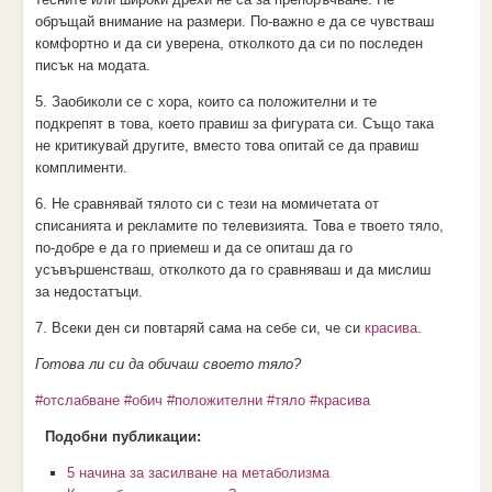
обръщай внимание на размери. По-важно е да се чувстваш
комфортно и да си уверена, отколкото да си по последен
писък на модата.
5. Заобиколи се с хора, които са положителни и те
подкрепят в това, което правиш за фигурата си. Също така
не критикувай другите, вместо това опитай се да правиш
комплименти.
6. Не сравнявай тялото си с тези на момичетата от
списанията и рекламите по телевизията. Това е твоето тяло,
по-добре е да го приемеш и да се опиташ да го
усъвършенстваш, отколкото да го сравняваш и да мислиш
за недостатъци.
7. Всеки ден си повтаряй сама на себе си, че си
красива
.
Готова ли си да обичаш своето тяло?
#отслабване
#обич
#положителни
#тяло
#красива
Подобни публикации:
5 начина за засилване на метаболизма