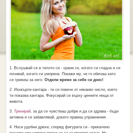
1. Вслушвай се в тялото си - храни се, когато си гладна и си
почивай, когато си уморена. Покажи му, че го обичаш като
се грижиш за него.
Отдели време за себе си днес!
2. Изхвърли кантара - ти си повече от някакво число, което
ти показва кантара. Фокусирай се върху ценните неща от
живота.
3.
Тренирай
, за да се чувстваш добре и да си здрава - бъди
активна и се забавлявай, докато правиш упражнения.
4. Носи удобни дрехи, според фигурата си - прекалено
тесните или широки дрехи не са за препоръчване. Не