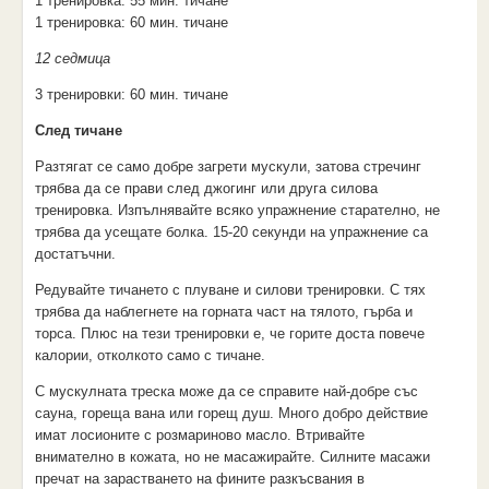
1 тренировка: 55 мин. тичане
1 тренировка: 60 мин. тичане
12 седмица
3 тренировки: 60 мин. тичане
След тичане
Разтягат се само добре загрети мускули, затова стречинг
трябва да се прави след джогинг или друга силова
тренировка. Изпълнявайте всяко упражнение старателно, не
трябва да усещате болка. 15-20 секунди на упражнение са
достатъчни.
Редувайте тичането с плуване и силови тренировки. С тях
трябва да наблегнете на горната част на тялото, гърба и
торса. Плюс на тези тренировки е, че горите доста повече
калории, отколкото само с тичане.
С мускулната треска може да се справите най-добре със
сауна, гореща вана или горещ душ. Много добро действие
имат лосионите с розмариново масло. Втривайте
внимателно в кожата, но не масажирайте. Силните масажи
пречат на зарастването на фините разкъсвания в