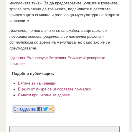
мускулната тъкан. За да предотвратите болките в коленете,
трябва регулярно да тренирате, подсилвате и разтягате
прилежащата сгъваща и разгъваща мускулатура на бедрата
и прасците.
Помнете, че при тичане се отслабва, също така се
повишава концентрацията и се намалява риска от
остеопороза по време на менопауза, но само ако не се
преуморявате.
#джогинг
#менопауза
#стречинг
#тичане
#тренировки
#фитнес
Подобни публикации:
Бягане за начинаещи
В екип от ликра се изморявате по-малко
Съвети при бягане за здраве