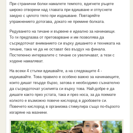
При странични болки намалете темпото, вдигнете ръцете
широко отворени над главата при вдишване и отпуснете
заедно с цялото тяло при издишване. Повтаряйте
упражнението дотогава, докато не премине болката.
Редуването на тичане и вървене е идеално за начинаещи.
То ги предпазва от претоварване и им позволява да
съсредоточат вниманието си върху дишането и техниката на
тичане, така че да не остават без въздух на финала.
Постепенно интервалите с тичане се увеличават, а тези с
ходене намаляват.
На всеки 4 стъпки вдишвайте, а на следващите 4 -
издишвайте. Това правило е особено важно за начинаещите,
които дишат твърде бързо, затова е необходимо съзнателно
да съсредоточат усилията си върху това. Най-добре е да
дишате както през устата, така и през носа, за да поемате
колкото е възможно повече кислород в дробовете си.
Повечето кислород в организма стимулира също по-бързото
изгаряне на мазнини.