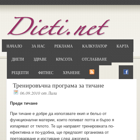
Отворете
Google.bg
Потърсете "Cloxy"
Кликнете на първия резултат
НАЧАЛО
ЗА НАС
РЕКЛАМА
КАЛКУЛАТОР
КАРТА
Копирайте първата дума от заглавието
... и я въведете в полето:
ДИЕТИ
ЗДРАВЕ
КРАСОТА
ОТСЛАБВАНЕ
Сваляне
РЕЦЕПТИ
ФИТНЕС
ХРАНЕНЕ
Тренировъчна програма за тичане
06.09.2010
от
Лили
Преди тичане
При тичане е добре да използвате екип и бельо от
функционални материи, които попиват потта и бързо я
изпаряват от тялото. Те ще направят тренировката по-
ефективна и по-удобна, ще предпазят организма от
претоварване и изстиване след джогинга.