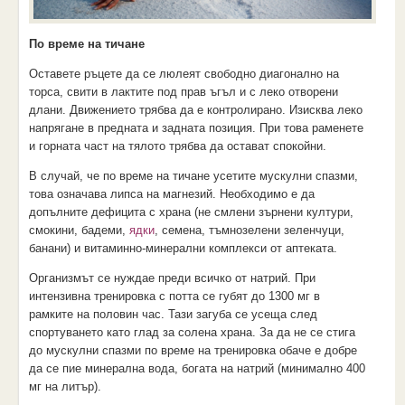
По време на тичане
Оставете ръцете да се люлеят свободно диагонално на
торса, свити в лактите под прав ъгъл и с леко отворени
длани. Движението трябва да е контролирано. Изисква леко
напрягане в предната и задната позиция. При това раменете
и горната част на тялото трябва да остават спокойни.
В случай, че по време на тичане усетите мускулни спазми,
това означава липса на магнезий. Необходимо е да
допълните дефицита с храна (не смлени зърнени култури,
смокини, бадеми,
ядки
, семена, тъмнозелени зеленчуци,
банани) и витаминно-минерални комплекси от аптеката.
Организмът се нуждае преди всичко от натрий. При
интензивна тренировка с потта се губят до 1300 мг в
рамките на половин час. Тази загуба се усеща след
спортуването като глад за солена храна. За да не се стига
до мускулни спазми по време на тренировка обаче е добре
да се пие минерална вода, богата на натрий (минимално 400
мг на литър).