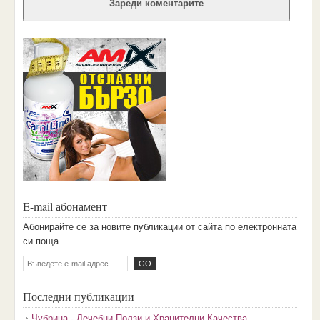
Зареди коментарите
E-mail абонамент
Aбoниpaйтe ce зa нoвитe пyбликaции oт caйтa пo eлeктpoннaтa
cи пoщa.
Последни публикации
Чубрица - Лечебни Ползи и Хранителни Качества