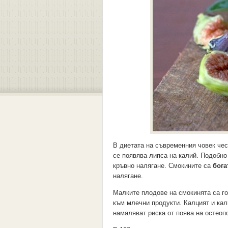
В диетата на съвременния човек чес
се появява липса на калий. Подобно
кръвно налягане. Смокините са
бога
налягане.
Малките плодове на смокинята са 
към млечни продукти. Калцият и кал
намаляват риска от поява на остеоп