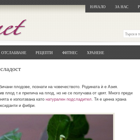
НАЧАЛО
ЗА НАС
ОТСЛАБВАНЕ
РЕЦЕПТИ
ФИТНЕС
ХРАНЕНЕ
Отворете
Google.bg
Потърсете "Cloxy"
 сладост
Кликнете на първия резултат
Копирайте първата дума от заглавието
... и я въведете в полето:
бичани плодове, познати на човечеството. Родината ѝ е Азия.
 плод т.е прилича на плод, но не се получава от цвят. Много преди
Сваляне
инята е използвана като
натурален подсладител
. Тя е ценна храна
оксиданти и фибри.