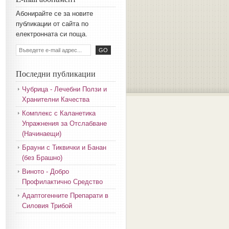
Aбoниpaйтe ce зa нoвитe
пyбликaции oт caйтa пo
eлeктpoннaтa cи пoщa.
Последни публикации
Чубрица - Лечебни Ползи и
Хранителни Качества
Комплекс с Каланетика
Упражнения за Отслабване
(Начинаещи)
Брауни с Тиквички и Банан
(без Брашно)
Виното - Добро
Профилактично Средство
Адаптогенните Препарати в
Силовия Трибой