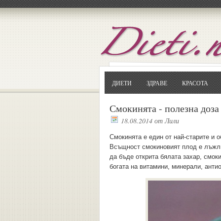
ДИЕТИ
ЗДРАВЕ
КРАСОТА
Смокинята - полезна доза
18.08.2014
от
Лили
Смокинята е един от най-старите и о
Всъщност смокиновият плод е лъжлив
да бъде открита бялата захар, смок
богата на витамини, минерали, анти