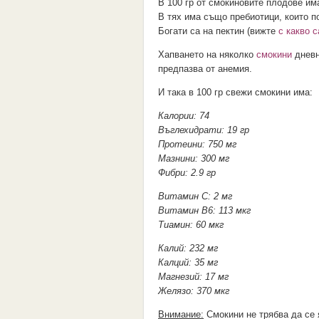
В 100 гр от смокиновите плодове има
В тях има също пребиотици, които п
Богати са на пектин (вижте
с какво 
Хапването на няколко
смокини
дневн
предпазва от анемия.
И така в 100 гр свежи смокини има:
Калории: 74
Въглехидрати: 19 гр
Протеини: 750 мг
Мазнини: 300 мг
Фибри: 2.9 гр
Витамин С: 2 мг
Витамин В6: 113 мкг
Тиамин: 60 мкг
Калий: 232 мг
Калций: 35 мг
Магнезий: 17 мг
Желязо: 370 мкг
Внимание:
Смокини не трябва да се 