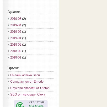
Архиви
2019-08
(2)
2019-04
(2)
2019-02
(1)
2019-01
(1)
2018-05
(1)
2018-02
(1)
2018-01
(1)
2017-12
(2)
Връзки
2017-11
(3)
Онлайн аптека Benu
2017-10
(3)
Сънна апнея от Emedo
2017-08
(3)
Слухови апарати от Ototon
2017-07
(1)
SEO оптимизация Cloxy
2017-06
(2)
2017-05
(4)