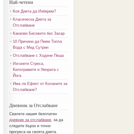
Най-четени
Коя Диета да Изберем?
Класическа Диета за
Отслабване
Какаови Бисквити без Захар
10 Причини да Пием Топла
Вода с Мед Сутрин
Отслабване с Ходене Пеша
Изгонете Стреса,
Килограмите и Умората с
Йога
Има ли Ефект от Коланите за
Отслабване?
Дневник за Отслабване
Свалете нашия безплатен
дневник за отслабване
, за да
следите бързо и точно
прогреса на своята диета.