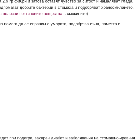
 2.9 гр фибри и затова оставят чувство за ситост и намаляват глада.
одпомагат добрите бактерии в стомаха и подобряват храносмилането.
са полезни пектиновите вещества
в смокините).
о помага да се справим с умората, подобрява съня, паметта и
ядат при подагра, захарен диабет и заболявания на стомашно-чревния