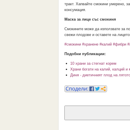
тракт. Хапвайте смокини умерено, з
консумация.
Маска за лице със смокиня
Смокините може да използвате за по
свежи плодове и оставете на лицето
#смокини
#хранене
#калий
#фибри
#
Подобни публикации:
10 храни за стегнат корем
Храни богати на калий, калций и 
Диня - диетичният плод на лятот