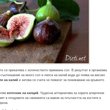
то се прекалява с количеството приемана сол. В резултат в организма
 съотношение на много сол и липса на калий води до поява на високо
ти на калий
и затова се счита че помагат за понижаване на кръвното
голям
източник на калций
. Чудесна алтернатива за хората алергични
ият в плодовете на смокинята са важни за плътността на костите и
ороза.