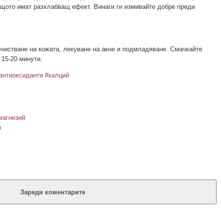
ащото имат разхлабващ ефект. Винаги ги измивайте добре преди
чистване на кожата, лекуване на акне и подмладяване. Смачкайте
 15-20 минути.
антиоксиданти
#калций
магнезий
о
Зареди коментарите