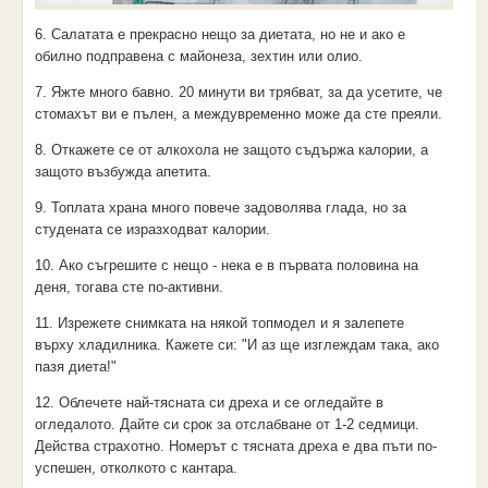
6. Салатата е прекрасно нещо за диетата, но не и ако е
обилно подправена с майонеза, зехтин или олио.
7. Яжте много бавно. 20 минути ви трябват, за да усетите, че
стомахът ви е пълен, а междувременно може да сте преяли.
8. Откажете се от алкохола не защото съдържа калории, а
защото възбужда апетита.
9. Топлата храна много повече задоволява глада, но за
студената се изразходват калории.
10. Ако съгрешите с нещо - нека е в първата половина на
деня, тогава сте по-активни.
11. Изрежете снимката на някой топмодел и я залепете
върху хладилника. Кажете си: "И аз ще изглеждам така, ако
пазя диета!"
12. Облечете най-тясната си дреха и се огледайте в
огледалото. Дайте си срок за отслабване от 1-2 седмици.
Действа страхотно. Номерът с тясната дреха е два пъти по-
успешен, отколкото с кантара.