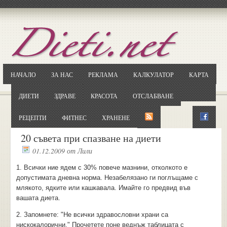
Отворете
Google.bg
Потърсете "Cloxy"
Кликнете на първия резултат
НАЧАЛО
ЗА НАС
РЕКЛАМА
КАЛКУЛАТОР
КАРТА
Копирайте първата дума от заглавието
... и я въведете в полето:
ДИЕТИ
ЗДРАВЕ
КРАСОТА
ОТСЛАБВАНЕ
Сваляне
РЕЦЕПТИ
ФИТНЕС
ХРАНЕНЕ
20 съвета при спазване на диети
01.12.2009
от
Лили
1. Всички ние ядем с 30% повече мазнини, отколкото е
допустимата дневна норма. Незабелязано ги поглъщаме с
млякото, ядките или кашкавала. Имайте го предвид във
вашата диета.
2. Запомнете: "Не всички здравословни храни са
нискокалорични." Прочетете поне веднъж таблицата с