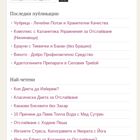
Последни публикации
Чубрица - Лечебни Ползи и Хранителни Качества
Комплекс с Каланетика Упражнения за Отслабване
(Начинаещи)
Брауни с Тиквички и Банан (без Брашно)
Виното - Добро Профилактично Средство
Адаптогенните Препарати в Силовия Трибой
Най-четени
Коя Диета да Изберем?
Класическа Диета за Отслабване
Какаови Бисквити без Захар
10 Причини да Пием Топла Вода с Мед Сутрин
Отслабване с Ходене Пеша
Изгонете Стреса, Килограмите и Умората с Йога
Има ли Ефект от Коланите за Отслабване?