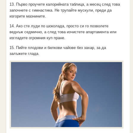
13. Първо проучете калорийната таблица, а месец след това
започнете с гимнастика. Не трупайте мускули, преди да
изгорите мазнините.
14. Ако сте луди по шоколада, просто си го позволете
веднъж седмично, а след това изчистете апартамента или
изгладете огромния куп пране.
15. Пийте плодови и билкови чайове без захар, за да
залъжете глада.