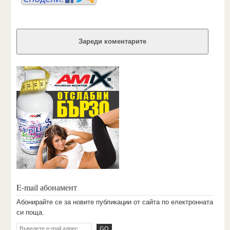
Зареди коментарите
E-mail абонамент
Aбoниpaйтe ce зa нoвитe пyбликaции oт caйтa пo eлeктpoннaтa
cи пoщa.