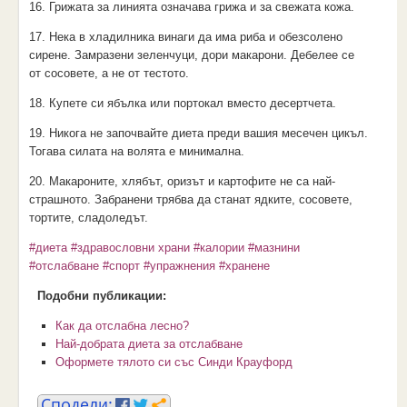
16. Грижата за линията означава грижа и за свежата кожа.
17. Нека в хладилника винаги да има риба и обезсолено
сирене. Замразени зеленчуци, дори макарони. Дебелее се
от сосовете, а не от тестото.
18. Купете си ябълка или портокал вместо десертчета.
19. Никога не започвайте диета преди вашия месечен цикъл.
Тогава силата на волята е минимална.
20. Макароните, хлябът, оризът и картофите не са най-
страшното. Забранени трябва да станат ядките, сосовете,
тортите, сладоледът.
#диета
#здравословни храни
#калории
#мазнини
#отслабване
#спорт
#упражнения
#хранене
Подобни публикации:
Как да отслабна лесно?
Най-добрата диета за отслабване
Оформете тялото си със Синди Крауфорд