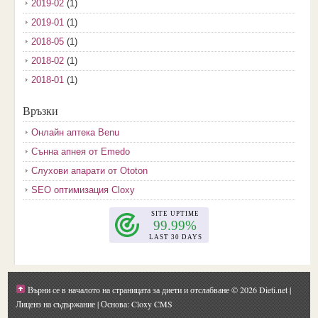
2019-02
(1)
2019-01
(1)
2018-05
(1)
2018-02
(1)
2018-01
(1)
2017-12
(2)
Връзки
2017-11
(3)
Онлайн аптека Benu
2017-10
(3)
Сънна апнея от Emedo
2017-08
(3)
Слухови апарати от Ototon
2017-07
(1)
SEO оптимизация Cloxy
2017-06
(2)
2017-05
(4)
2017-04
(4)
2017-03
(5)
2017-02
(2)
Върни се в началото на страницата за диети и отслабване
© 2026 Dieti.net |
2017-01
(1)
Лиценз на съдържание
| Основа: Cloxy CMS
2016-09
(1)