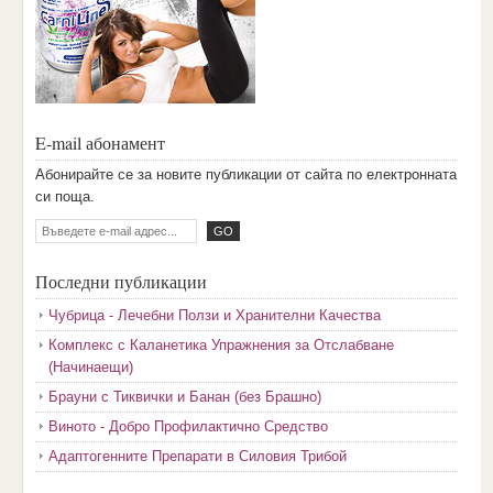
E-mail абонамент
Aбoниpaйтe ce зa нoвитe пyбликaции oт caйтa пo eлeктpoннaтa
cи пoщa.
Последни публикации
Чубрица - Лечебни Ползи и Хранителни Качества
Комплекс с Каланетика Упражнения за Отслабване
(Начинаещи)
Брауни с Тиквички и Банан (без Брашно)
Виното - Добро Профилактично Средство
Адаптогенните Препарати в Силовия Трибой