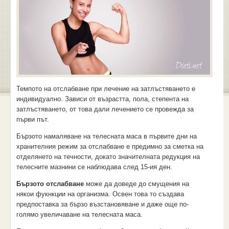
Темпото на отслабване при лечение на затлъстяването е
индивидуално. Зависи от възрастта, пола, степента на
затлъстяването, от това дали лечението се провежда за
първи път.
Бързото намаляване на телесната маса в първите дни на
хранителния режим за отслабване е предимно за сметка на
отделянето на течности, докато значителната редукция на
телесните мазнини се наблюдава след 15-ия ден.
Бързото отслабване
може да доведе до смущения на
някои фукнкции на организма. Освен това то създава
предпоставка за бързо възстановяване и даже още по-
голямо увеличаване на телесната маса.