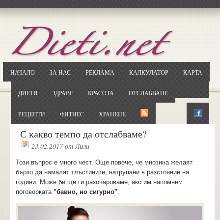
Отворете
Google.bg
Потърсете "Cloxy"
Кликнете на първия резултат
НАЧАЛО
ЗА НАС
РЕКЛАМА
КАЛКУЛАТОР
КАРТА
Копирайте първата дума от заглавието
... и я въведете в полето:
ДИЕТИ
ЗДРАВЕ
КРАСОТА
ОТСЛАБВАНЕ
Сваляне
РЕЦЕПТИ
ФИТНЕС
ХРАНЕНЕ
С какво темпо да отслабваме?
23.02.2017
от
Лили
Този въпрос е много чест. Още повече, че мнозина желаят
бързо да намалят тлъстините, натрупани в разстояние на
години. Може би ще ги разочароваме, ако им напомним
поговорката
"бавно, но сигурно"
.