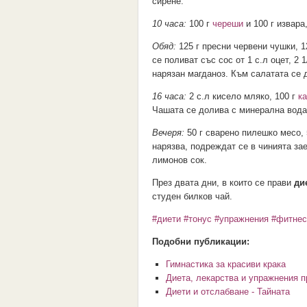
сирене.
10 часа:
100 г
череши
и 100 г извара,
Обяд:
125 г пресни червени чушки, 1
се поливат със сос от 1 с.л оцет, 2 
нарязан магданоз. Към салатата се 
16 часа:
2 с.л кисело мляко, 100 г
к
Чашата се долива с минерална вода
Вечеря:
50 г сварено пилешко месо, 5
нарязва, подреждат се в чинията за
лимонов сок.
През двата дни, в които се прави
ди
студен билков чай.
#диети
#тонус
#упражнения
#фитнес
Подобни публикации:
Гимнастика за красиви крака
Диета, лекарства и упражнения п
Диети и отслабване - Тайната