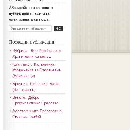
Aбoниpaйтe ce зa нoвитe
пyбликaции oт caйтa пo
eлeктpoннaтa cи пoщa.
Последни публикации
Чубрица - Лечебни Ползи и
Хранителни Качества
Комплекс с Каланетика
Упражнения за Отслабване
(Начинаещи)
Брауни с Тиквички и Банан
(без Брашно)
Виното - Добро
Профилактично Средство
Адаптогенните Препарати в
Силовия Трибой