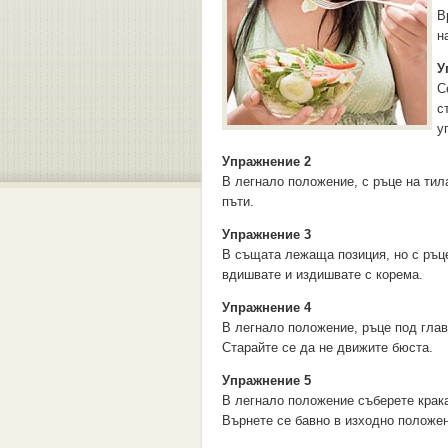
В
н
У
С
с
у
Упражнение 2
В легнало положение, с ръце на тила
пъти.
Упражнение 3
В същата лежаща позиция, но с ръце
вдишвате и издишвате с корема.
Упражнение 4
В легнало положение, ръце под глава
Старайте се да не движите бюста.
Упражнение 5
В легнало положение съберете кракат
Върнете се бавно в изходно положен