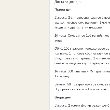
Диета за два дни
Първи ден
Закуска:
2 с.л овесени ядки се смес
малко лимонов сок, ванилия, 1 ч.л м
ягоди или други летни плодове.
10 часа:
Смесват се 150 мл ябълков
вода.
Обяд:
100 г варено пилешко месо се 
ч.л вино, 1 ч.л соев сос - оставя се 
След това се изпържва с 2 ч.л зехти
оцет и горчица на вкус. Сервира се 
16 часа:
300 г пъпеш и 75 г диетична
1 с.л мед.
Вечеря: 50 г сварен ориз се смесва 
Подправя се с къри и 1 ч.л зехтин.
Втори ден
Закуска:
2 малки филии ръжен хляб с