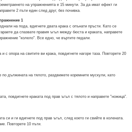
реметраенето на упражненията е 15 минути. За да имат ефект ги
аправете 2 пъти един след друг, без почивка.
пражнение 1
еднали на пода, вдигнете двата крака с опънати пръсти. Като се
тараете да спазвате правия ъгъл между бюста и краката, направете
пражнение "колело". Все едно, че въртите педали.
 и с опора на свитите ви крака, повдигнете нагоре таза. Повторете 20
 по дължината на тялото, раздвижете коремните мускули, като
та, повдигнете краката под прав ъгъл с тялото и направете "ножица".
а си и ги вдигнете под прав ъгъл, след което ги свийте в колената.
ие. Повторете 10 пъти.