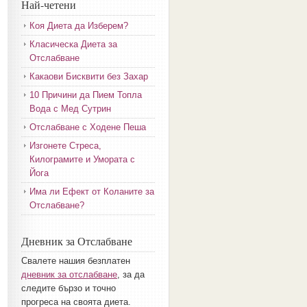
Най-четени
Коя Диета да Изберем?
Класическа Диета за
Отслабване
Какаови Бисквити без Захар
10 Причини да Пием Топла
Вода с Мед Сутрин
Отслабване с Ходене Пеша
Изгонете Стреса,
Килограмите и Умората с
Йога
Има ли Ефект от Коланите за
Отслабване?
Дневник за Отслабване
Свалете нашия безплатен
дневник за отслабване
, за да
следите бързо и точно
прогреса на своята диета.