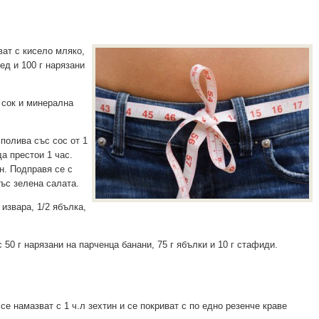
ват с кисело мляко,
ед и 100 г нарязани
 сок и минерална
полива със сос от 1
да престои 1 час.
н. Подправя се с
със зелена салата.
 извара, 1/2 ябълка,
с 50 г нарязани на парченца банани, 75 г ябълки и 10 г стафиди.
е намазват с 1 ч.л зехтин и се покриват с по едно резенче краве