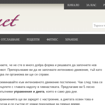
НАЧАЛО
ЗА НАС
ОТСЛАБВАНЕ
РЕЦЕПТИ
ФИТНЕС
ХРАНЕНЕ
Отворете
Google.bg
Потърсете "Cloxy"
Кликнете на първия резултат
Копирайте първата дума от заглавието
... и я въведете в полето:
наете, че не сте в много добра форма и решавате да започнете нов
ивот. Препоръчваме ви да не започвате интензивно движение, тъй като
Сваляне
два ли организма ви ще се справи.
реминавайте към интензивното движение постепенно. Чак след това се
върлете с главата надолу в гимнастиката. Предлагаме ви 5 лесно
зпълними
упражнения и диета
, която е само два дни.
пражненията ще ви заредят с настроение, а диетата освен това е
кусна и се състои от храни подходящи за горещо време.