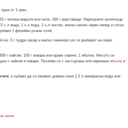
 ядки от 1 орех.
25 г зелена маруля или зеле, 200 г краставици. Нарязаните зеленчуци
1/2 с.л вода, 1 ч.л вода, 1 ч.л зехтин, малко смлян черен пипер и ситно
добавя 1 филийка ръжен хляб.
айсии
, 5 г пудра захар и малко лимонов сок се разбиват на пюре.
.
00 г кайсии, 100 г извара или краве сирене, 1 ябълка. Месото се
едно с кайсии и извара. Посипва се с настъргана или нарязана
ябълка
и
етата
, е хубаво да се изпиват дневно поне 1,5 л минерална вода или
ри запек