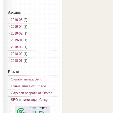
Архиви
2019-08
(2)
2019-04
(2)
2019-02
(1)
2019-01
(1)
2018-05
(1)
2018-02
(1)
2018-01
(1)
2017-12
(2)
Връзки
2017-11
(3)
Онлайн аптека Benu
2017-10
(3)
Сънна апнея от Emedo
2017-08
(3)
Слухови апарати от Ototon
2017-07
(1)
SEO оптимизация Cloxy
2017-06
(2)
2017-05
(4)