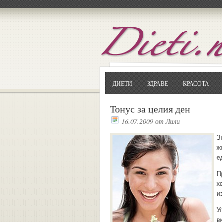
ДИЕТИ
ЗДРАВЕ
КРАСОТА
Тонус за целия ден
16.07.2009
от
Лили
З
ж
е
П
х
и
У
в