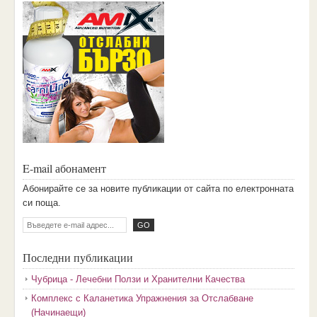
E-mail абонамент
Aбoниpaйтe ce зa нoвитe пyбликaции oт caйтa пo eлeктpoннaтa
cи пoщa.
Последни публикации
Чубрица - Лечебни Ползи и Хранителни Качества
Комплекс с Каланетика Упражнения за Отслабване
(Начинаещи)