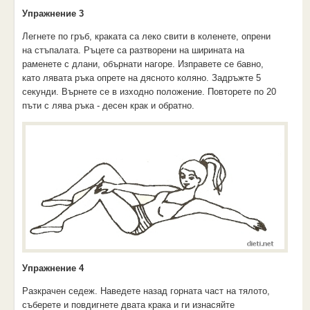
Упражнение 3
Легнете по гръб, краката са леко свити в коленете, опрени
на стъпалата. Ръцете са разтворени на ширината на
раменете с длани, обърнати нагоре. Изправете се бавно,
като лявата ръка опрете на дясното коляно. Задръжте 5
секунди. Върнете се в изходно положение. Повторете по 20
пъти с лява ръка - десен крак и обратно.
Упражнение 4
Разкрачен седеж. Наведете назад горната част на тялото,
съберете и повдигнете двата крака и ги изнасяйте