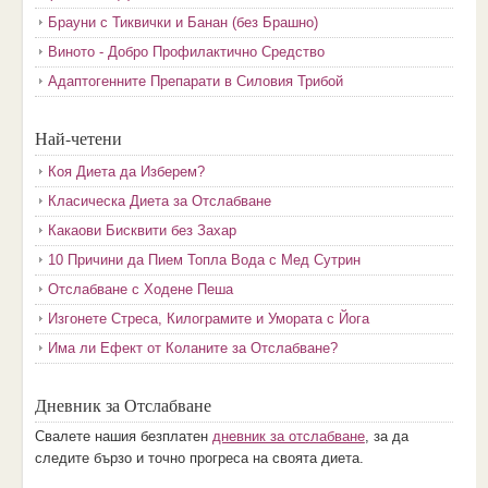
Брауни с Тиквички и Банан (без Брашно)
Виното - Добро Профилактично Средство
Адаптогенните Препарати в Силовия Трибой
Най-четени
Коя Диета да Изберем?
Класическа Диета за Отслабване
Какаови Бисквити без Захар
10 Причини да Пием Топла Вода с Мед Сутрин
Отслабване с Ходене Пеша
Изгонете Стреса, Килограмите и Умората с Йога
Има ли Ефект от Коланите за Отслабване?
Дневник за Отслабване
Свалете нашия безплатен
дневник за отслабване
, за да
следите бързо и точно прогреса на своята диета.