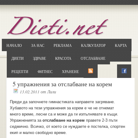
Отворете
Google.bg
Потърсете "Cloxy"
Кликнете на първия резултат
НАЧАЛО
ЗА НАС
РЕКЛАМА
КАЛКУЛАТОР
КАРТА
Копирайте първата дума от заглавието
... и я въведете в полето:
ДИЕТИ
ЗДРАВЕ
КРАСОТА
ОТСЛАБВАНЕ
Сваляне
РЕЦЕПТИ
ФИТНЕС
ХРАНЕНЕ
5 упражнения за отслабване на корем
13.02.2011
от
Лили
Преди да започнете гимнастиката направете загряване.
Хубавото на тези упражнения за корем е че не отнемат
много време, лесни са и може да ги изпълнявате в къщи.
Упражненията за
отслабване на корем
правете 2-3 пъти
седмично. Всичко, от което се нуждаете е постелка, спортен
екип и малко свободно време.