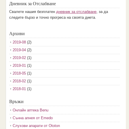
Дневник за Отслабване
Свалете нашия безплатен
дневник за отслабване
, за да
следите бързо и точно прогреса на своята диета.
Архиви
2019-08
(2)
2019-04
(2)
2019-02
(1)
2019-01
(1)
2018-05
(1)
2018-02
(1)
2018-01
(1)
2017-12
(2)
Връзки
2017-11
(3)
Онлайн аптека Benu
2017-10
(3)
Сънна апнея от Emedo
2017-08
(3)
Слухови апарати от Ototon
2017-07
(1)