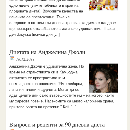
едно ядене (вижте таблицата в края на
плодовата диета). Вкусовите качества на
бананите са превъзходни. Така че
следването на тази три дневна тропическа диета с плодове
ще превърне отслабването в истинско удоволствие. Първи
ден Закуска (всички дни […]
Диетата на Анджелина Джоли
16.12.2011
Анджелина Джоли е удивителна жена. По
време на странствията си в Камбоджа
актрисата се пристрастила към
поглъщането на насекоми. "Ям хлебарки,
личинки, пчели и щурчета. Могат да се
ядат целите или само вътрешностите им – на когото, както
му харесва повече. Насекомите са много калорична храна,
при това богата на протеини." Кой […]
Въпроси и рецепти за 90 дневна диета