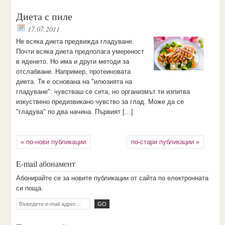
Диета с пиле
17.07.2011
Не всяка диета предвижда гладуване.
Почти всяка диета предполага умереност
в яденето. Но има и други методи за
отслабване. Например, протеиновата
диета. Тя е основана на "илюзията на
гладуване": чувстваш се сита, но организмът ти изпитва
изкуствено предизвикано чувство за глад. Може да се
"гладува" по два начина. Първият […]
« по-нови публикации
по-стари публикации »
E-mail абонамент
Aбoниpaйтe ce зa нoвитe пyбликaции oт caйтa пo eлeктpoннaтa
cи пoщa.