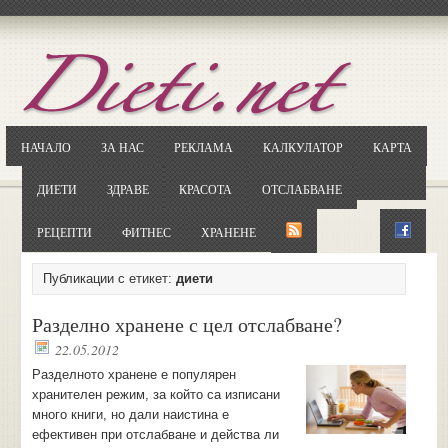
Отворете
Google.bg
Потърсете "Cloxy"
Кликнете на първия резултат
НАЧАЛО
ЗА НАС
РЕКЛАМА
КАЛКУЛАТОР
КАРТА
Копирайте първата дума от заглавието
... и я въведете в полето:
ДИЕТИ
ЗДРАВЕ
КРАСОТА
ОТСЛАБВАНЕ
Сваляне
РЕЦЕПТИ
ФИТНЕС
ХРАНЕНЕ
Публикации с етикет:
диети
Разделно хранене с цел отслабване?
22.05.2012
Разделното хранене е популярен
хранителен режим, за който са изписани
много книги, но дали наистина е
ефективен при отслабване и действа ли