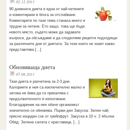
02.12.2011
90 дневната диета е една от най-четените
и коментирани в блога за отслабване.
Коментарите по тази тема станаха много и
трудни за четене. Ето защо, това ще бъде
новото място, където може да задавате
въпроси, да обсъждаме и да споделяме рецепти подходящи
за различните дни от диетата. За тези които не знаят какво
представлява […]
Обновяваща диета
07.08.2011
Тази диета е разчетена за 2-3 дни.
Калориите в нея са изключително малко и
затова не бива да се прекалява с
продължителното ѝ използване.
Благодарение на нея обаче организмът
значително се обновява. Първи ден Закуска: Зелен чай,
прясно изцеден сок от грейпфрут. Закуска в 10 ч: 2 ябълки.
Обяд: Зелена салата с краставици, […]