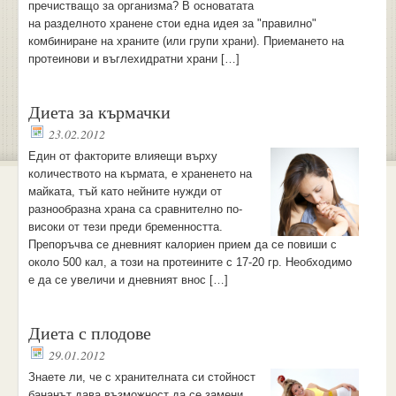
пречистващо за организма? В основатата
на разделното хранене стои една идея за "правилно"
комбиниране на храните (или групи храни). Приемането на
протеинови и въглехидратни храни […]
Диета за кърмачки
23.02.2012
Един от факторите влияещи върху
количеството на кърмата, е храненето на
майката, тъй като нейните нужди от
разнообразна храна са сравнително по-
високи от тези преди бременността.
Препоръчва се дневният калориен прием да се повиши с
около 500 кал, а този на протеините с 17-20 гр. Необходимо
е да се увеличи и дневният внос […]
Диета с плодове
29.01.2012
Знаете ли, че с хранителната си стойност
бананът дава възможност да се замени