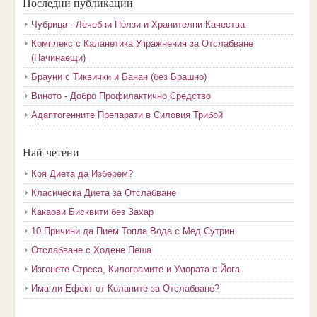
Последни публикации
Чубрица - Лечебни Ползи и Хранителни Качества
Комплекс с Каланетика Упражнения за Отслабване
(Начинаещи)
Брауни с Тиквички и Банан (без Брашно)
Виното - Добро Профилактично Средство
Адаптогенните Препарати в Силовия Трибой
Най-четени
Коя Диета да Изберем?
Класическа Диета за Отслабване
Какаови Бисквити без Захар
10 Причини да Пием Топла Вода с Мед Сутрин
Отслабване с Ходене Пеша
Изгонете Стреса, Килограмите и Умората с Йога
Има ли Ефект от Коланите за Отслабване?