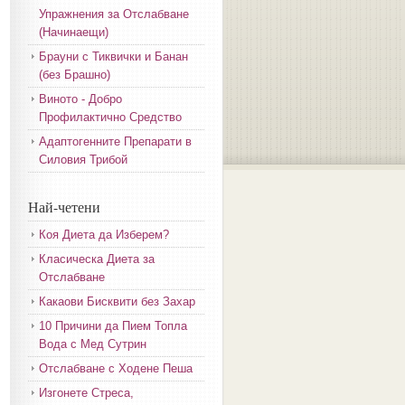
Упражнения за Отслабване
(Начинаещи)
Брауни с Тиквички и Банан
(без Брашно)
Виното - Добро
Профилактично Средство
Адаптогенните Препарати в
Силовия Трибой
Най-четени
Коя Диета да Изберем?
Класическа Диета за
Отслабване
Какаови Бисквити без Захар
10 Причини да Пием Топла
Вода с Мед Сутрин
Отслабване с Ходене Пеша
Изгонете Стреса,