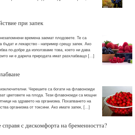
йствие при запек
 незапомнени времена заемат плодовете. Те са
да бъдат и лекарство - например срещу запек. Ако
бва по-добре да използваме това, което ни дава
които ни е дарила природата имат разхлабващо […]
слабване
а изключителни. Черешите са богати на флавоноиди
ават цветовете на плода. Тези флавоноиди са мощни
итници на здравето на организма. Похапването на
ства организма от токсини. Ако имате запек, […]
се справя с дискомфорта на бременността?