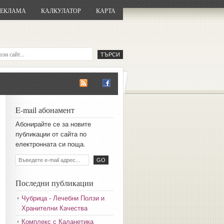
РЕКЛАМА
КАЛКУЛАТОР
КАРТА
E-mail абонамент
Aбoниpaйтe ce зa нoвитe
пyбликaции oт caйтa пo
eлeктpoннaтa cи пoщa.
Последни публикации
Чубрица - Лечебни Ползи и
Хранителни Качества
Комплекс с Каланетика