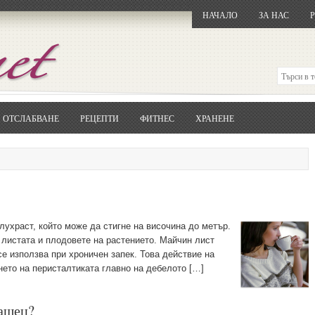
НАЧАЛО
ЗА НАС
ОТСЛАБВАНЕ
РЕЦЕПТИ
ФИТНЕС
ХРАНЕНЕ
Отворете
Google.bg
Потърсете "Cloxy"
Кликнете на първия резултат
Копирайте първата дума от заглавието
... и я въведете в полето:
Сваляне
лухраст, който може да стигне на височина до метър.
 листата и плодовете на растението. Майчин лист
се използва при хроничен запек. Това действие на
ето на перисталтиката главно на дебелото […]
рашец?