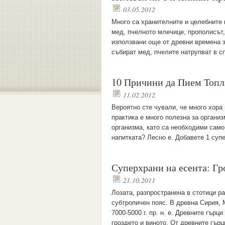
03.05.2012
Много са хранителните и целебните 
мед, пчелното млечице, прополисът, 
използвани още от древни времена з
събират мед, пчелите натрупват в с
10 Причини да Пием Топл
11.02.2012
Вероятно сте чували, че много хора
практика е много полезна за органи
организма, като са необходими само 
напитката? Лесно е. Добавете 1 суп
Суперхрани на есента: Гр
21.10.2011
Лозата, разпространена в стотици ра
субтропичен пояс. В древна Сирия, 
7000-5000 г. пр. н. е. Древните гър
гроздето и виното. От древните гърц