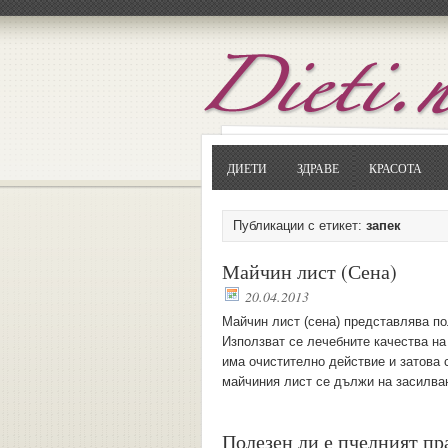
ДИЕТИ
ЗДРАВЕ
КРАСОТА
Публикации с етикет:
запек
Майчин лист (Сена)
20.04.2013
Майчин лист (сена) представлява по
Използват се лечебните качества на
има очистително действие и затова 
майчиния лист се дължи на засилван
Полезен ли е пчелният п