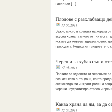
населили […]
Плодове с разхлабващо де
13.06.2011
Важно място в храната на хората от
вкусна храна, а много от тях могат 
искаме да живеем здравословно, тря
природата. Редица от плодовете, с 
Череши за хубав сън и от
17.05.2011
Ползите за здравето от черешите с
познати като антоциани, които прид
антиоксиданти и играят роля на защ
череши неутрализира стреса и пречи
Каквa храна да ям, за да 
12.05.2011