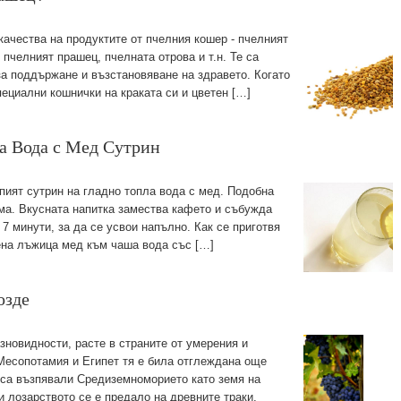
качества на продуктите от пчелния кошер - пчелният
пчелният прашец, пчелната отрова и т.н. Те са
а поддържане и възстановяване на здравето. Когато
пециални кошнички на краката си и цветен […]
а Вода с Мед Сутрин
 пият сутрин на гладно топла вода с мед. Подобна
зма. Вкусната напитка замества кафето и събужда
7 минути, за да се усвои напълно. Как се приготвя
ена лъжица мед към чаша вода със […]
озде
зновидности, расте в страните от умерения и
Месопотамия и Египет тя е била отглеждана още
ци са възпявали Средиземноморието като земя на
и лозарството се е предало на древните траки,