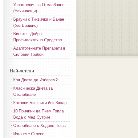
Упражнения за Отслабване
(Начинаещи)
Брауни с Тиквички и Банан
(без Брашно)
Виното - Добро
Профилактично Средство
Адаптогенните Препарати в
Силовия Трибой
Най-четени
Коя Диета да Изберем?
Класическа Диета за
Отслабване
Какаови Бисквити без Захар
10 Причини да Пием Топла
Вода с Мед Сутрин
Отслабване с Ходене Пеша
Изгонете Стреса,