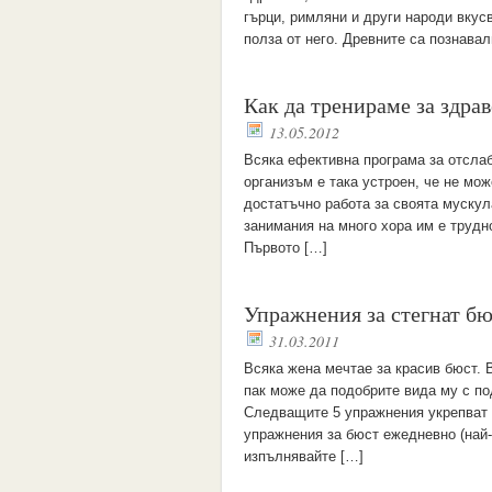
гърци, римляни и други народи вкус
полза от него. Древните са познава
Как да тренираме за здрав
13.05.2012
Всяка ефективна програма за отсла
организъм е така устроен, че не мо
достатъчно работа за своята мускул
занимания на много хора им е трудно
Първото […]
Упражнения за стегнат б
31.03.2011
Всяка жена мечтае за красив бюст. 
пак може да подобрите вида му с п
Следващите 5 упражнения укрепват и
yпpaжнeния зa бюcт eжeднeвнo (най-
изпълнявайте […]