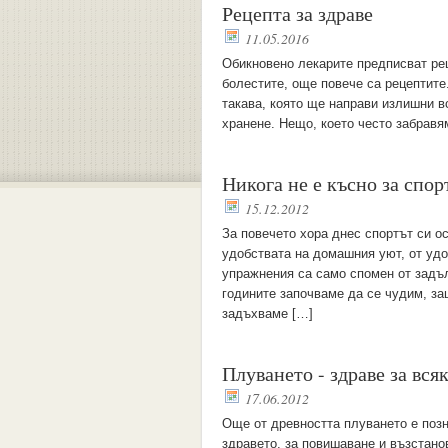
Рецепта за здраве
11.05.2016
Обикновено лекарите предписват рец
болестите, още повече са рецептите.
такава, която ще направи излишни в
хранене. Нещо, което често забравя
Никога не е късно за спор
15.12.2012
За повечето хора днес спортът си 
удобствата на домашния уют, от удо
упражнения са само спомен от задъ
годините започваме да се чудим, з
задъхваме […]
Плуването - здраве за вся
17.06.2012
Още от древността плуването е позн
здравето, за повишаване и възстано