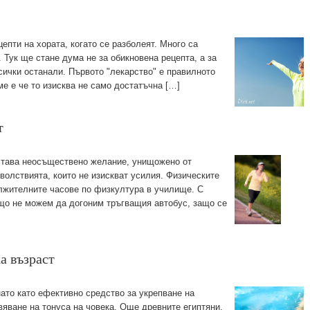
епти на хората, когато се разболеят. Много са
 Тук ще стане дума не за обикновена рецепта, а за
сички останали. Първото "лекарство" е правилното
ме е че то изисква не само достатъчна […]
т
остава неосъществено желание, унищожено от
волствията, които не изискват усилия. Физическите
лжителните часове по физкултура в училище. С
ащо не можем да догоним тръгващия автобус, защо се
ка възраст
ато като ефективно средство за укрепване на
вяване на тонуса на човека. Още древните египтяни,