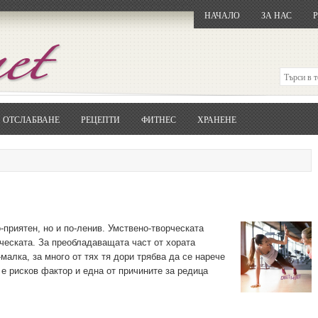
НАЧАЛО
ЗА НАС
ОТСЛАБВАНЕ
РЕЦЕПТИ
ФИТНЕС
ХРАНЕНЕ
Отворете
Google.bg
Потърсете "Cloxy"
Кликнете на първия резултат
Копирайте първата дума от заглавието
... и я въведете в полето:
Сваляне
-приятен, но и по-ленив. Умствено-творческата
ческата. За преобладаващата част от хората
малка, за много от тях тя дори трябва да се нарече
е рисков фактор и една от причините за редица