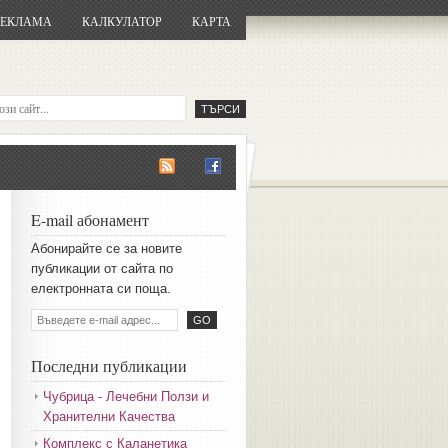
РЕКЛАМА
КАЛКУЛАТОР
КАРТА
E-mail абонамент
Aбoниpaйтe ce зa нoвитe
пyбликaции oт caйтa пo
eлeктpoннaтa cи пoщa.
Последни публикации
Чубрица - Лечебни Ползи и
Хранителни Качества
Комплекс с Каланетика