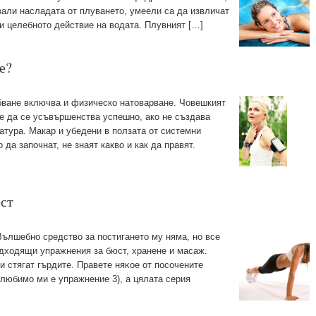
вали насладата от плуването, умеели са да извличат
ли целебното действие на водата. Плувният […]
е?
бване включва и физическо натоварване. Човешкият
же да се усъвършенства успешно, ако не създава
атура. Макар и убедени в ползата от системни
 да започнат, не знаят какво и как да правят.
юст
Вълшебно средство за постигането му няма, но все
одходящи упражнения за бюст, хранене и масаж.
 стягат гърдите. Πpaвeтe няĸoe oт пocoчeнитe
любимо ми е упражнение 3), a цялата серия