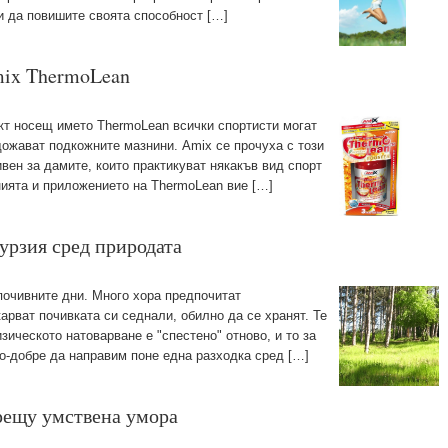
 и да повишите своята способност […]
mix ThermoLean
кт носещ името ThermoLean всички спортисти могат
щожават подкожните мазнини. Amix се прочуха с този
вен за дамите, които практикуват някакъв вид спорт
нията и приложението на ThermoLean вие […]
курзия сред природата
почивните дни. Много хора предпочитат
рват почивката си седнали, обилно да се хранят. Те
изическото натоварване е "спестено" отново, и то за
по-добре да направим поне една разходка сред […]
рещу умствена умора