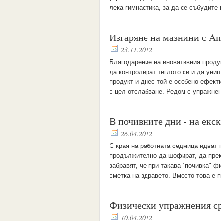
лека гимнастика, за да се събудите
Изгаряне на мазнини с A
23.11.2012
Благодарение на иновативния проду
да контролират теглото си и да уни
продукт и днес той е особено ефекти
с цел отслабване. Редом с упражне
В почивните дни - на екс
26.04.2012
С края на работната седмица идват 
продължително да шофират, да прека
забравят, че при такава "почивка" ф
сметка на здравето. Вместо това е 
Физически упражнения с
10.04.2012