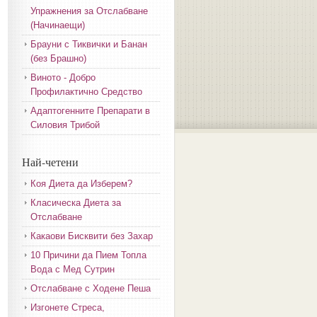
Упражнения за Отслабване
(Начинаещи)
Брауни с Тиквички и Банан
(без Брашно)
Виното - Добро
Профилактично Средство
Адаптогенните Препарати в
Силовия Трибой
Най-четени
Коя Диета да Изберем?
Класическа Диета за
Отслабване
Какаови Бисквити без Захар
10 Причини да Пием Топла
Вода с Мед Сутрин
Отслабване с Ходене Пеша
Изгонете Стреса,