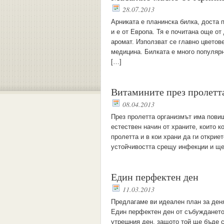
28.07.2013
Арниката е планинска билка, доста 
и е от Европа. Тя е почитана още о
аромат. Използват се главно цветов
медицина. Билката е много популярн
[…]
Витамините през пролетт
08.04.2013
През пролетта организмът има повиш
естествен начин от храните, които 
пролетта и в кои храни да ги открие
устойчивостта срещу инфекции и ще
Един перфектен ден
11.03.2013
Предлагаме ви идеален план за деня
Един перфектен ден от събуждането 
утрешния ден, защото той ще бъде с