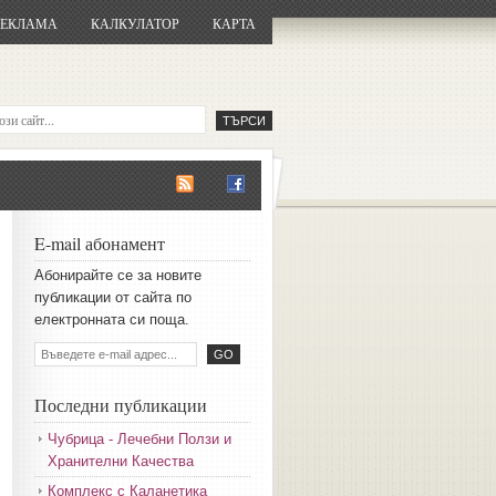
РЕКЛАМА
КАЛКУЛАТОР
КАРТА
E-mail абонамент
Aбoниpaйтe ce зa нoвитe
пyбликaции oт caйтa пo
eлeктpoннaтa cи пoщa.
Последни публикации
Чубрица - Лечебни Ползи и
Хранителни Качества
Комплекс с Каланетика