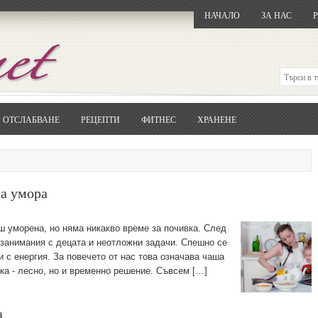
НАЧАЛО
ЗА НАС
ОТСЛАБВАНЕ
РЕЦЕПТИ
ФИТНЕС
ХРАНЕНЕ
Отворете
Google.bg
Потърсете "Cloxy"
Кликнете на първия резултат
Копирайте първата дума от заглавието
на умора
... и я въведете в полето:
Сваляне
аш уморена, но няма никакво време за почивка. След
 занимания с децата и неотложни задачи. Спешно се
 с енергия. За повечето от нас това означава чаша
тка - лесно, но и временно решение. Съвсем […]
а