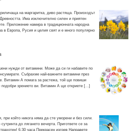
приличаща на маргаритка, диво растяща. Произходът
т Древността. Има изключително силен и приятен
ете. Приложение намира в традиционната народна
а в Европа, Русия и целия свят и е много популярно
а
ени нужди от витамини. Може да си ги набавите по
консумирате. Събрахме най-важните витамини през
те. Витамин А помага за растежа, той ще повиши
 подобри зрението ви. Витамин А ще откриете […]
, при който никога няма да сте уморени и без сили.
сутринта до лягането вечерта. Пригответе се за
трахотен! 6:30 часа Прекрасен изгрев Направете