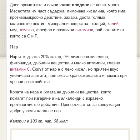
Днес ароматните и сочни
южни плодове
се ценят много.
Месестата им част съдържа: лимонена киселина, която има
противомикробно действие, захари, доста голямо
количество пектин, минерални вещества - калций,
калий
,
мед,
желязо
, фосфор и различни
витамини
, най-важните от
които са С и Р.
Нар
Нарът съдържа 20% захар, 9% лимонена киселина,
фитонциди, дъбилни вещества и малко витамини, главно
витамин С
. Сокът от нар е с леко кисел, но приятен вкус,
увеличава апетита, подпомага храносмилането и помага при
чревни разстройства.
Кората на нара е богата на дъбилни вещества, които
помагат при изгаряне и на алкалоиди с изразено
противоглистно действие. Препоръчват се за консумация
добре узрели плодове нар.
Калории в 100 гр. нар: 68 ккал.