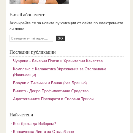
E-mail абонамент
Aбoниpaйтe ce зa нoвитe пyбликaции oт caйтa пo eлeктpoннaтa
cи пoщa.
Последни публикации
Чубрица - Лечебни Ползи и Хранителни Качества
Комплекс с Каланетика Упражнения за Отслабване
(Начинаещи)
Брауни с Тиквички и Банан (без Брашно)
Виното - Добро Профилактично Средство
Адаптогенните Препарати в Силовия Трибой
Най-четени
Коя Диета да Изберем?
Класическа Диета за Отслабване