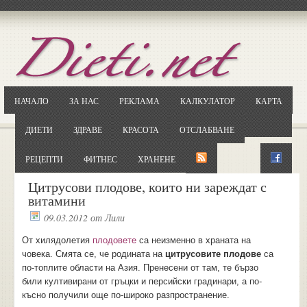
Отворете
Google.bg
Потърсете "Cloxy"
Кликнете на първия резултат
НАЧАЛО
ЗА НАС
РЕКЛАМА
КАЛКУЛАТОР
КАРТА
Копирайте първата дума от заглавието
... и я въведете в полето:
ДИЕТИ
ЗДРАВЕ
КРАСОТА
ОТСЛАБВАНЕ
Сваляне
РЕЦЕПТИ
ФИТНЕС
ХРАНЕНЕ
Цитрусови плодове, които ни зареждат с
витамини
09.03.2012
от
Лили
От хилядолетия
плодовете
са неизменно в храната на
човека. Смята се, че родината на
цитрусовите плодове
са
по-топлите области на Азия. Пренесени от там, те бързо
били култивирани от гръцки и персийски градинари, а по-
късно получили още по-широко разпространение.