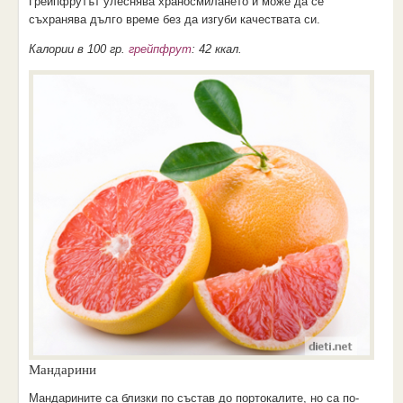
Грейпфрутът улеснява храносмилането и може да се
съхранява дълго време без да изгуби качествата си.
Калории в 100 гр.
грейпфрут
: 42 ккал.
Мандарини
Мандарините са близки по състав до портокалите, но са по-