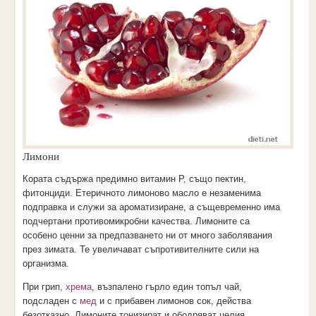
Лимони
Кората съдържа предимно витамин Р, също пектин,
фитонциди. Етеричното лимоново масло е незаменима
подправка и служи за ароматизиране, а същевременно има
подчертани противомикробни качества. Лимоните са
особено ценни за предпазването ни от много заболявания
през зимата. Те увеличават съпротивителните сили на
организма.
При грип,
хрема
, възпалено гърло един топъл чай,
подсладен с
мед
и с прибавен лимонов сок, действа
безотказно. Лимоните тонизират и ободряват целия