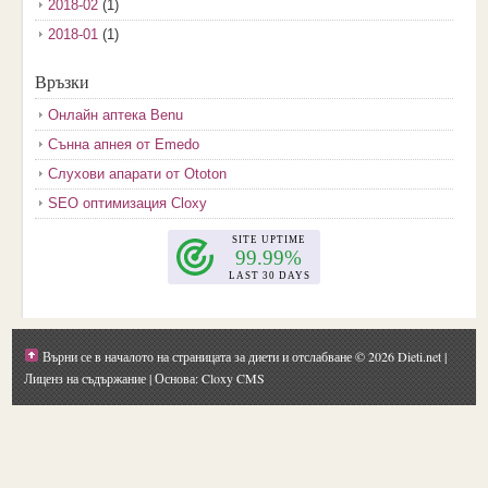
2018-02
(1)
2018-01
(1)
2017-12
(2)
Връзки
2017-11
(3)
Онлайн аптека Benu
2017-10
(3)
Сънна апнея от Emedo
2017-08
(3)
Слухови апарати от Ototon
2017-07
(1)
SEO оптимизация Cloxy
2017-06
(2)
2017-05
(4)
2017-04
(4)
2017-03
(5)
2017-02
(2)
Върни се в началото на страницата за диети и отслабване
© 2026 Dieti.net |
2017-01
(1)
Лиценз на съдържание
| Основа: Cloxy CMS
2016-09
(1)
2016-08
(1)
2016-07
(1)
2016-06
(1)