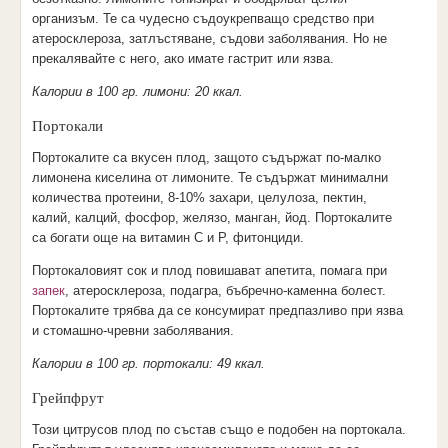
организъм. Те са чудесно съдоукрепващо средство при
атеросклероза, затлъстяване, съдови заболявания. Но не
прекалявайте с него, ако имате гастрит или язва.
Калории в 100 гр. лимони: 20 ккал.
Портокали
Портокалите са вкусен плод, защото съдържат по-малко
лимонена киселина от лимоните. Те съдържат минимални
количества протеини, 8-10% захари, целулоза, пектин,
калий, калций, фосфор, желязо, манган, йод. Портокалите
са богати още на витамин С и Р, фитонциди.
Портокаловият сок и плод повишават апетита, помага при
запек
, атеросклероза, подагра, бъбречно-каменна болест.
Портокалите трябва да се консумират предпазливо при язва
и стомашно-чревни заболявания.
Калории в 100 гр. портокали: 49 ккал.
Грейпфрут
Този цитрусов плод по състав също е подобен на портокала.