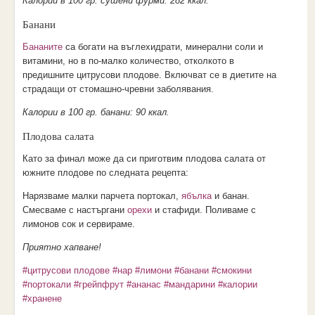
Калории в 100 гр. сушени фурми: 282 ккал.
Банани
Бананите
са богати на въглехидрати, минерални соли и
витамини, но в по-малко количество, отколкото в
предишните цитрусови плодове. Включват се в диетите на
страдащи от стомашно-чревни заболявания.
Калории в 100 гр. банани: 90 ккал.
Плодова салата
Като за финал може да си приготвим плодова салата от
южните плодове по следната рецепта:
Нарязваме малки парчета портокал,
ябълка
и банан.
Смесваме с настъргани
орехи
и стафиди. Поливаме с
лимонов сок и сервираме.
Приятно хапване!
#цитрусови плодове
#нар
#лимони
#банани
#смокини
#портокали
#грейпфрут
#ананас
#мандарини
#калории
#хранене