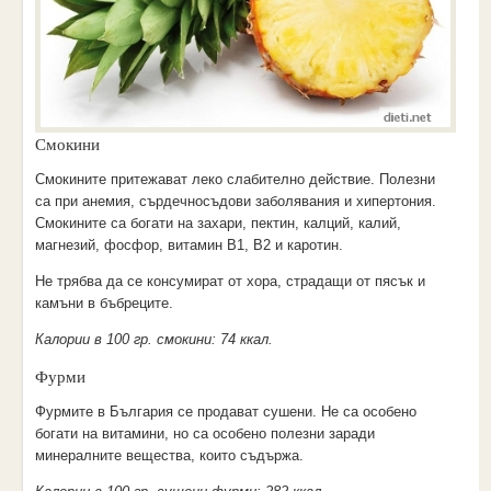
Смокини
Смокините притежават леко слабително действие. Полезни
са при анемия, сърдечносъдови заболявания и хипертония.
Смокините са богати на захари, пектин, калций, калий,
магнезий, фосфор, витамин В1, В2 и каротин.
Не трябва да се консумират от хора, страдащи от пясък и
камъни в бъбреците.
Калории в 100 гр. смокини: 74 ккал.
Фурми
Фурмите в България се продават сушени. Не са особено
богати на витамини, но са особено полезни заради
минералните вещества, които съдържа.