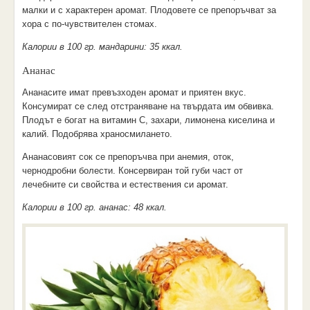
малки и с характерен аромат. Плодовете се препоръчват за
хора с по-чувствителен стомах.
Калории в 100 гр. мандарини: 35 ккал.
Ананас
Ананасите имат превъзходен аромат и приятен вкус.
Консумират се след отстраняване на твърдата им обвивка.
Плодът е богат на витамин С, захари, лимонена киселина и
калий. Подобрява храносмилането.
Ананасовият сок се препоръчва при анемия, оток,
чернодробни болести. Консервиран той губи част от
лечебните си свойства и естествения си аромат.
Калории в 100 гр. ананас: 48 ккал.