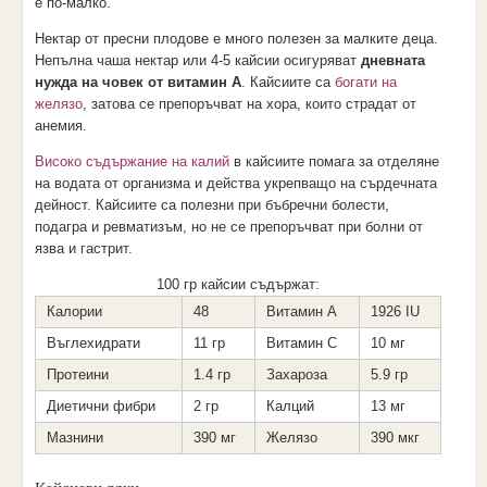
е по-малко.
Нектар от пресни плодове е много полезен за малките деца.
Непълна чаша нектар или 4-5 кайсии осигуряват
дневната
нужда на човек от витамин А
. Кайсиите са
богати на
желязо
, затова се препоръчват на хора, които страдат от
анемия.
Високо съдържание на калий
в кайсиите помага за отделяне
на водата от организма и действа укрепващо на сърдечната
дейност. Кайсиите са полезни при бъбречни болести,
подагра и ревматизъм, но не се препоръчват при болни от
язва и гастрит.
100 гр кайсии съдържат:
Калории
48
Витамин А
1926 IU
Въглехидрати
11 гр
Витамин С
10 мг
Протеини
1.4 гр
Захароза
5.9 гр
Диетични фибри
2 гр
Калций
13 мг
Мазнини
390 мг
Желязо
390 мкг