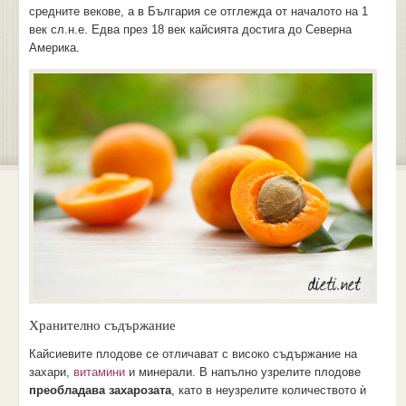
средните векове, а в България се отглежда от началото на 1
век сл.н.е. Едва през 18 век кайсията достига до Северна
Америка.
Хранително съдържание
Кайсиевите плодове се отличават с високо съдържание на
захари,
витамини
и минерали. В напълно узрелите плодове
преобладава захарозата
, като в неузрелите количеството ѝ