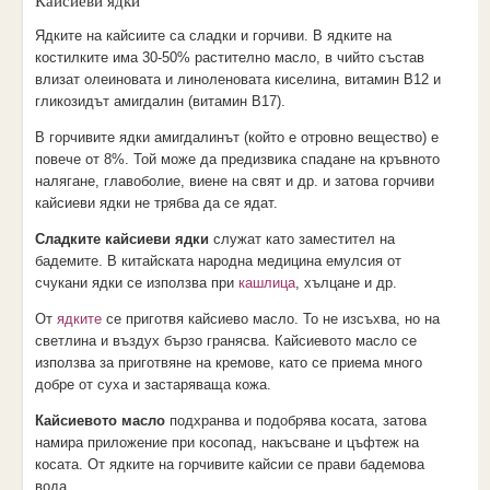
Кайсиеви ядки
Ядките на кайсиите са сладки и горчиви. В ядките на
костилките има 30-50% растително масло, в чийто състав
влизат олеиновата и линоленовата киселина, витамин В12 и
гликозидът амигдалин (витамин В17).
В горчивите ядки амигдалинът (който е отровно вещество) е
повече от 8%. Той може да предизвика спадане на кръвното
налягане, главоболие, виене на свят и др. и затова горчиви
кайсиеви ядки не трябва да се ядат.
Сладките кайсиеви ядки
служат като заместител на
бадемите. В китайската народна медицина емулсия от
счукани ядки се използва при
кашлица
, хълцане и др.
От
ядките
се приготвя кайсиево масло. То не изсъхва, но на
светлина и въздух бързо гранясва. Кайсиевото масло се
използва за приготвяне на кремове, като се приема много
добре от суха и застаряваща кожа.
Кайсиевото масло
подхранва и подобрява косата, затова
намира приложение при косопад, накъсване и цъфтеж на
косата. От ядките на горчивите кайсии се прави бадемова
вода.