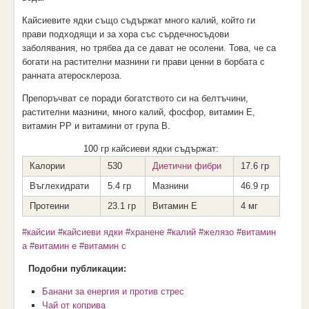
Кайсиевите ядки също съдържат много калий, който ги
прави подходящи и за хора със сърдечносъдови
заболявания, но трябва да се дават не осолени. Това, че са
богати на растителни мазнини ги прави ценни в борбата с
ранната атеросклероза.
Препоръчват се поради богатството си на белтъчини,
растителни мазнини, много калий, фосфор, витамин Е,
витамин РР и витамини от група В.
100 гр кайсиеви ядки съдържат:
Калории
530
Диетични фибри
17.6 гр
Въглехидрати
5.4 гр
Мазнини
46.9 гр
Протеини
23.1 гр
Витамин Е
4 мг
#кайсии
#кайсиеви ядки
#хранене
#калий
#желязо
#витамин
а
#витамин е
#витамин с
Подобни публикации:
Банани за енергия и против стрес
Чай от коприва