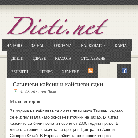
Отворете
Google.bg
Потърсете "Cloxy"
Кликнете на първия резултат
НАЧАЛО
ЗА НАС
РЕКЛАМА
КАЛКУЛАТОР
КАРТА
Копирайте първата дума от заглавието
... и я въведете в полето:
ДИЕТИ
ЗДРАВЕ
КРАСОТА
ОТСЛАБВАНЕ
Сваляне
РЕЦЕПТИ
ФИТНЕС
ХРАНЕНЕ
Слънчеви кайсии и кайсиеви ядки
01.08.2012
от
Лили
Малко история
За родина на
кайсията
се смята планината Тяншан, където
се е използвала като основен източник на захар. В Китай
кайсиите са били познати повече от 2000 години пр.н.е. В
диво състояние кайсията се среща в Централна Азия и
Северен Китай. В Европа кайсията се е появила през