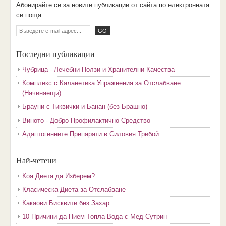
Aбoниpaйтe ce зa нoвитe пyбликaции oт caйтa пo eлeктpoннaтa
cи пoщa.
Последни публикации
Чубрица - Лечебни Ползи и Хранителни Качества
Комплекс с Каланетика Упражнения за Отслабване
(Начинаещи)
Брауни с Тиквички и Банан (без Брашно)
Виното - Добро Профилактично Средство
Адаптогенните Препарати в Силовия Трибой
Най-четени
Коя Диета да Изберем?
Класическа Диета за Отслабване
Какаови Бисквити без Захар
10 Причини да Пием Топла Вода с Мед Сутрин