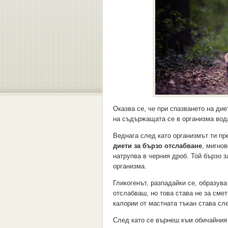
Оказва се, че при спазването на ди
на съдържащата се в организма вод
Веднага след като организмът ти пр
диети за бързо отслабване
, мигно
натрупва в черния дроб. Той бързо 
организма.
Гликогенът, разпадайки се, образува
отслабваш, но това става не за сме
калории от мастната тъкан става сл
След като се върнеш към обичайния