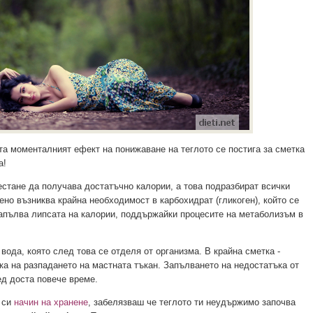
ета моменталният ефект на понижаване на теглото се постига за сметка
а!
естане да получава достатъчно калории, а това подразбират всички
вено възниква крайна необходимост в карбохидрат (гликоген), който се
запълва липсата на калории, поддържайки процесите на метаболизъм в
 вода, която след това се отделя от организма. В крайна сметка -
тка на разпадането на мастната тъкан. Запълването на недостатъка от
ед доста повече време.
 си
начин на хранене
, забелязваш че теглото ти неудържимо започва