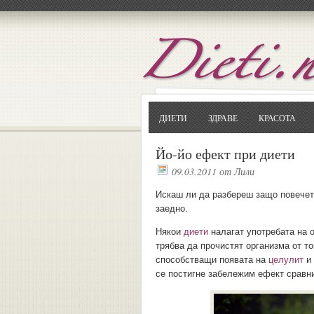
ДИЕТИ
ЗДРАВЕ
КРАСОТА
Йо-йо ефект при диети
09.03.2011
от
Лили
Искаш ли да разбереш защо повечет
заедно.
Някои
диети
налагат употребата на 
трябва да прочистят организма от т
способстващи появата на
целулит
и 
се постигне забележим ефект сравни