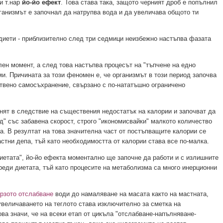
и т.нар
йо-йо ефект
. Това става така, защото черният дроб е попълнил
рганизмът е започнал да натрупва вода и да увеличава общото ти
диети - приблизително след три седмици неизбежно настъпва фазата
ен момент, а след това настъпва процесът на "тъпчене на едно
ми. Причината за този феномен е, че организмът в този период започва
твено самосъхранение, свързано с по-нататъшно ограничено
нят в следствие на съществения недостатък на калории и започват да
д" със забавена скорост, строго "икономисвайки" малкото количество
ма. В резултат на това значителна част от постъпващите калории се
астни депа, тъй като необходимостта от калории става все по-малка.
иетата", йо-йо ефекта моментално ще започне да работи и с излишните
реди диетата, тъй като процесите на метаболизма са много инерционни
рзото отслабване
води до намаляване на масата както на мастната,
 увеличаването на теглото става изключително за сметка на
ова значи, че на всеки етап от цикъла "отслабване-напълняване-