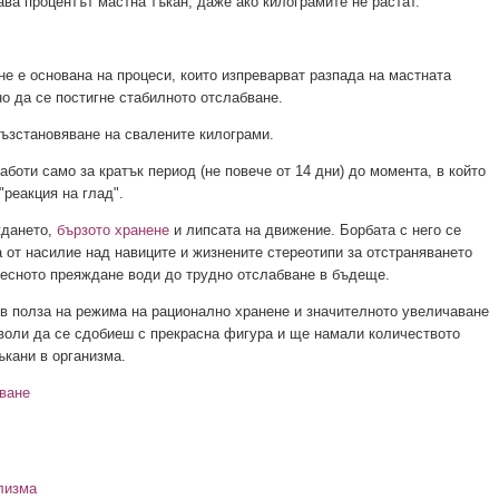
ва процентът мастна тъкан, даже ако килограмите не растат.
не е основана на процеси, които изпреварват разпада на мастната
но да се постигне стабилното отслабване.
възстановяване на свалените килограми.
боти само за кратък период (не повече от 14 дни) до момента, в който
"реакция на глад".
ждането,
бързото хранене
и липсата на движение. Борбата с него се
от насилие над навиците и жизнените стереотипи за отстраняването
лесното преяждане води до трудно отслабване в бъдеще.
 в полза на режима на рационално хранене и значителното увеличаване
воли да се сдобиеш с прекрасна фигура и ще намали количеството
ъкани в организма.
ване
лизма