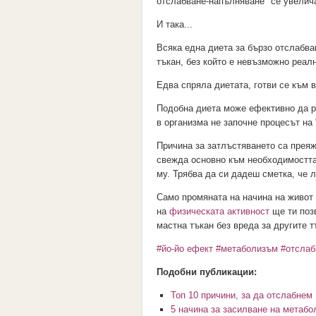
отслабване-напълняване" се увелича
И така...
Всяка една диета за бързо отслабва
тъкан, без който е невъзможно реал
Едва спряла диетата, готви се към 
Подобна диета може ефективно да ра
в организма не започне процесът на 
Причина за затлъстяването са прея
свежда основно към необходимостта 
му. Трябва да си дадеш сметка, че 
Само промяната на начина на живот
на
физическата активност
ще ти поз
мастна тъкан без вреда за другите т
#йо-йо ефект
#метаболизъм
#отслаб
Подобни публикации:
Топ 10 причини, за да отслабнем
5 начина за засилване на метабо