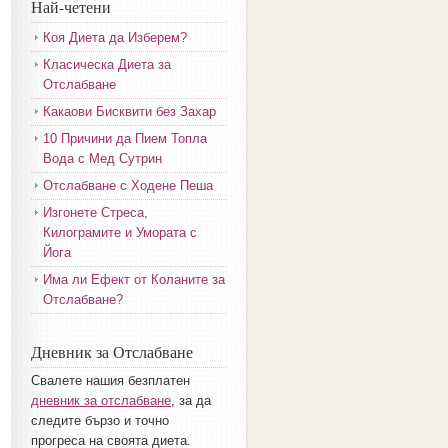
Най-четени
Коя Диета да Изберем?
Класическа Диета за
Отслабване
Какаови Бисквити без Захар
10 Причини да Пием Топла
Вода с Мед Сутрин
Отслабване с Ходене Пеша
Изгонете Стреса,
Килограмите и Умората с
Йога
Има ли Ефект от Коланите за
Отслабване?
Дневник за Отслабване
Свалете нашия безплатен
дневник за отслабване
, за да
следите бързо и точно
прогреса на своята диета.