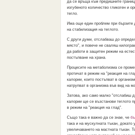
да се връща към предишните границ
изгубеното количество гликоген и о
тегло.
Има още един проблем при бързите 
на стабилизация на теглото.
С други думи, отслабваш до определ
място", и повече не сваляш килогра
да работи в защитен режим на естес
постъпване на храна.
Процесите на метаболизма се проме
протичат в режим на "реакция на гла
калории, които постъпват в организ
натрупват в организма във вид на м
Затова, ако само малко "отслабиш д
калории ще се възстанови теглото п
в режим на "реакция на глад".
Също така е важно да се знае, че
бъ
така и на мускулната тъкан, докато
увеличаването на мастната тъкан. Т