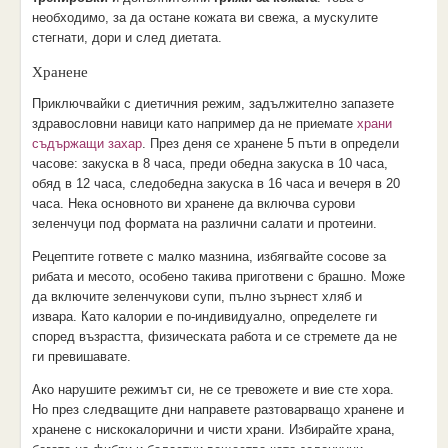
необходимо, за да остане кожата ви свежа, а мускулите
стегнати, дори и след диетата.
Хранене
Приключвайки с диетичния режим, задължително запазете
здравословни навици като например да не приемате
храни
съдържащи захар
. През деня се хранене 5 пъти в определи
часове: закуска в 8 часа, преди обедна закуска в 10 часа,
обяд в 12 часа, следобедна закуска в 16 часа и вечеря в 20
часа. Нека основното ви хранене да включва сурови
зеленчуци под формата на различни салати и протеини.
Рецептите гответе с малко мазнина, избягвайте сосове за
рибата и месото, особено такива приготвени с брашно. Може
да включите зеленчукови супи, пълно зърнест хляб и
извара. Като калории е по-индивидуално, определете ги
според възрастта, физическата работа и се стремете да не
ги превишавате.
Ако нарушите режимът си, не се тревожете и вие сте хора.
Но през следващите дни направете разтоварващо хранене и
хранене с нискокалорични и чисти храни. Избирайте храна,