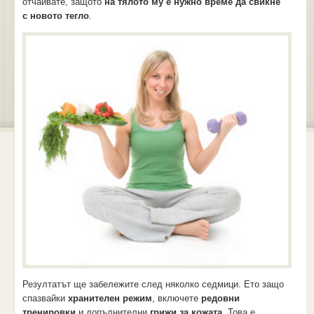
отчайвате, защото
на тялото му е нужно време да свикне
с новото тегло
.
Резултатът ще забележите след няколко седмици. Ето защо
спазвайки
хранителен режим
, включете
редовни
тренировки
и допълнителни
грижи за кожата
. Това е