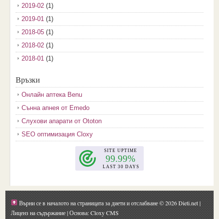
2019-02
(1)
2019-01
(1)
2018-05
(1)
2018-02
(1)
2018-01
(1)
2017-12
(2)
Връзки
2017-11
(3)
Онлайн аптека Benu
2017-10
(3)
Сънна апнея от Emedo
2017-08
(3)
Слухови апарати от Ototon
2017-07
(1)
SEO оптимизация Cloxy
2017-06
(2)
2017-05
(4)
2017-04
(4)
2017-03
(5)
2017-02
(2)
Върни се в началото на страницата за диети и отслабване
© 2026 Dieti.net |
2017-01
(1)
Лиценз на съдържание
| Основа: Cloxy CMS
2016-09
(1)