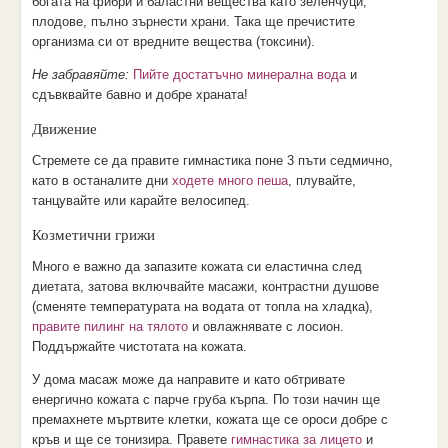
богата на фибри и баластни вещества като зеленчуци,
плодове, пълно зърнести храни. Така ще пречистите
организма си от вредните вещества (токсини).
Не забравяйте:
Пийте достатъчно минерална вода
и
сдъвквайте бавно и добре храната!
Движение
Стремете се да правите гимнастика поне 3 пъти седмично,
като в останалите дни
ходете много пеша
, плувайте,
танцувайте или карайте велосипед.
Козметични грижи
Много е важно да запазите кожата си еластична след
диетата, затова включвайте масажи, контрастни душове
(сменяте температурата на водата от топла на хладка),
правите пилинг на тялото
и овлажнявате с лосион.
Поддържайте чистотата на кожата.
У дома масаж може да направите и като обтривате
енергично кожата с парче груба кърпа. По този начин ще
премахнете мъртвите клетки, кожата ще се ороси добре с
кръв и ще се тонизира. Правете
гимнастика за лицето
и