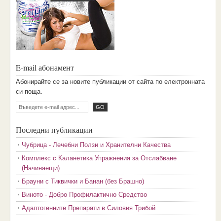
E-mail абонамент
Aбoниpaйтe ce зa нoвитe пyбликaции oт caйтa пo eлeктpoннaтa
cи пoщa.
Последни публикации
Чубрица - Лечебни Ползи и Хранителни Качества
Комплекс с Каланетика Упражнения за Отслабване
(Начинаещи)
Брауни с Тиквички и Банан (без Брашно)
Виното - Добро Профилактично Средство
Адаптогенните Препарати в Силовия Трибой