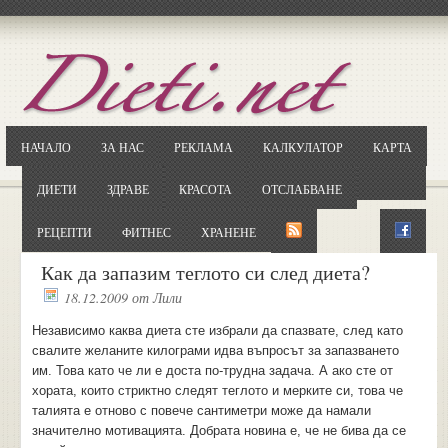
Отворете
Google.bg
Потърсете "Cloxy"
Кликнете на първия резултат
НАЧАЛО
ЗА НАС
РЕКЛАМА
КАЛКУЛАТОР
КАРТА
Копирайте първата дума от заглавието
... и я въведете в полето:
ДИЕТИ
ЗДРАВЕ
КРАСОТА
ОТСЛАБВАНЕ
Сваляне
РЕЦЕПТИ
ФИТНЕС
ХРАНЕНЕ
Как да запазим теглото си след диета?
18.12.2009
от
Лили
Независимо каква диета сте избрали да спазвате, след като
свалите желаните килограми идва въпросът за запазването
им. Това като че ли е доста по-трудна задача. А ако сте от
хората, които стриктно следят теглото и мерките си, това че
талията е отново с повече сантиметри може да намали
значително мотивацията. Добрата новина е, че не бива да се