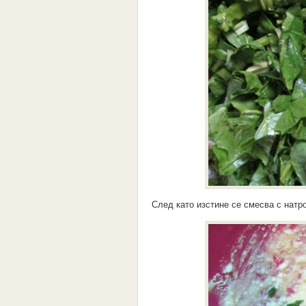
След като изстине се смесва с натр