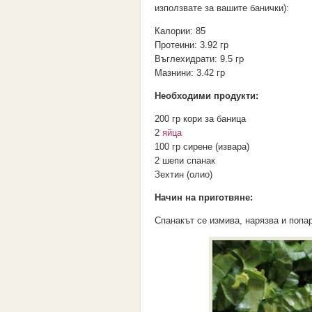
използвате за вашите банички):
Калории:
85
Протеини:
3.92 гр
Въглехидрати:
9.5 гр
Мазнини:
3.42 гр
Необходими продукти:
200 гр кори за баница
2
яйца
100 гр сирене (извара)
2 шепи спанак
Зехтин (олио)
Начин на приготвяне:
Спанакът се измива, нарязва и попа