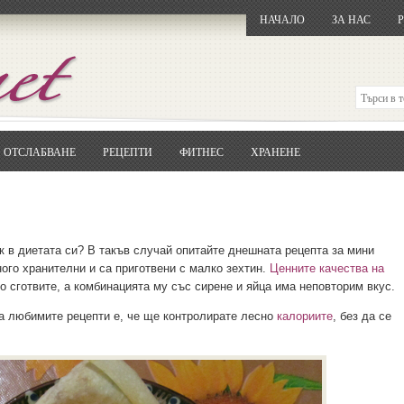
НАЧАЛО
ЗА НАС
ОТСЛАБВАНЕ
РЕЦЕПТИ
ФИТНЕС
ХРАНЕНЕ
Отворете
Google.bg
Потърсете "Cloxy"
Кликнете на първия резултат
Копирайте първата дума от заглавието
... и я въведете в полето:
к в диетата си? В такъв случай опитайте днешната рецепта за мини
ного хранителни и са приготвени с малко зехтин.
Ценните качества на
Сваляне
го сготвите, а комбинацията му със сирене и яйца има неповторим вкус.
на любимите рецепти е, че ще контролирате лесно
калориите
, без да се