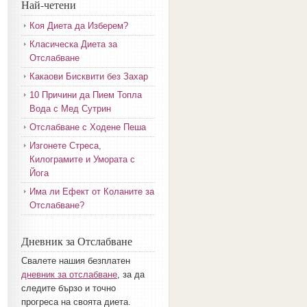
Най-четени
Коя Диета да Изберем?
Класическа Диета за
Отслабване
Какаови Бисквити без Захар
10 Причини да Пием Топла
Вода с Мед Сутрин
Отслабване с Ходене Пеша
Изгонете Стреса,
Килограмите и Умората с
Йога
Има ли Ефект от Коланите за
Отслабване?
Дневник за Отслабване
Свалете нашия безплатен
дневник за отслабване
, за да
следите бързо и точно
прогреса на своята диета.