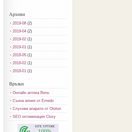
Архиви
2019-08
(2)
2019-04
(2)
2019-02
(1)
2019-01
(1)
2018-05
(1)
2018-02
(1)
2018-01
(1)
2017-12
(2)
Връзки
2017-11
(3)
Онлайн аптека Benu
2017-10
(3)
Сънна апнея от Emedo
2017-08
(3)
Слухови апарати от Ototon
2017-07
(1)
SEO оптимизация Cloxy
2017-06
(2)
2017-05
(4)