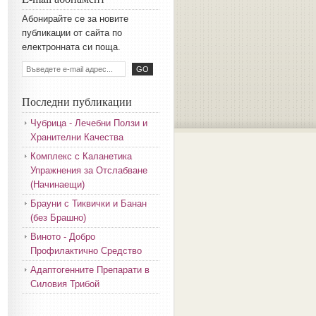
Aбoниpaйтe ce зa нoвитe
пyбликaции oт caйтa пo
eлeктpoннaтa cи пoщa.
Последни публикации
Чубрица - Лечебни Ползи и
Хранителни Качества
Комплекс с Каланетика
Упражнения за Отслабване
(Начинаещи)
Брауни с Тиквички и Банан
(без Брашно)
Виното - Добро
Профилактично Средство
Адаптогенните Препарати в
Силовия Трибой