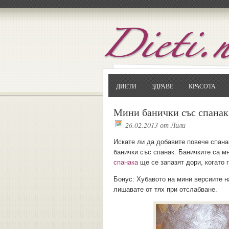
ДИЕТИ
ЗДРАВЕ
КРАСОТА
Мини банички със спанак
26.02.2013
от
Лили
Искате ли да добавите повече спана
банички със спанак. Баничките са м
спанака
ще се запазят дори, когато 
Бонус: Хубавото на мини версиите 
лишавате от тях при отслабване.