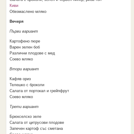
Киви
Обезмаслено мляко
Вечеря
Първи вариант
Картофено пюре
Варен зелен боб
Различни плодове с мед
Соево мляко
Втори вариант
Кафяв ориз
Телешко с броколи
Салата от портокал и грейпфрут
Соево мляко
Трети вариант
Брюкселско зеле
Салата от цитрусови плодове
Запечен картоф със сметана