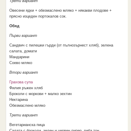
Трети вариант
Овесени ядки + обезмаслено мляко + някакви плодове +
прясно изцеден портокалов сок.
Обяд
Първи вариант
Сандвич с пилешки гърди (от пълнозърнест хляб), зелена
салата, домати
Мандарини
Соево мляко
Втори вариант
Грахова супа
Филия ръжен хляб
Броколи с моркови + малко зехтин
Нектарина
Обезмаслено мляко
Трети вариант
Вегетарианска пица
Салата с броколи, зелен и червен пипер, риба тон