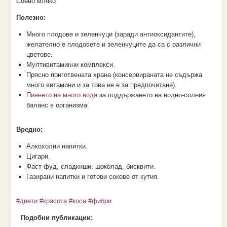
Соево мляко
Полезно:
Много плодове и зеленчуци (заради антиоксидантите),
желателно е плодовете и зеленчуците да са с различни
цветове.
Мултивитаминни комплекси.
Прясно приготвената храна (консервираната не съдържа
много витамини и за това не е за предпочитане).
Пиенето на много вода
за поддържането на водно-солния
баланс в организма.
Вредно:
Алкохолни напитки.
Цигари.
Фаст-фуд, сладкиши, шоколад, бисквити.
Газирани напитки и готови сокове от кутия.
#диети
#красота
#коса
#фибри
Подобни публикации: