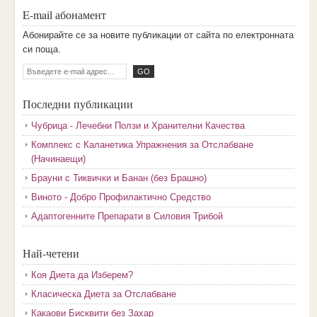
E-mail абонамент
Aбoниpaйтe ce зa нoвитe пyбликaции oт caйтa пo eлeктpoннaтa
cи пoщa.
Последни публикации
Чубрица - Лечебни Ползи и Хранителни Качества
Комплекс с Каланетика Упражнения за Отслабване
(Начинаещи)
Брауни с Тиквички и Банан (без Брашно)
Виното - Добро Профилактично Средство
Адаптогенните Препарати в Силовия Трибой
Най-четени
Коя Диета да Изберем?
Класическа Диета за Отслабване
Какаови Бисквити без Захар