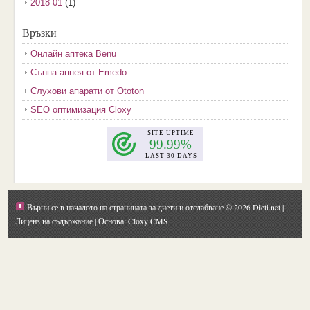
2018-01
(1)
2017-12
(2)
Връзки
2017-11
(3)
Онлайн аптека Benu
2017-10
(3)
Сънна апнея от Emedo
2017-08
(3)
Слухови апарати от Ototon
2017-07
(1)
SEO оптимизация Cloxy
2017-06
(2)
2017-05
(4)
2017-04
(4)
2017-03
(5)
2017-02
(2)
Върни се в началото на страницата за диети и отслабване
© 2026 Dieti.net |
2017-01
(1)
Лиценз на съдържание
| Основа: Cloxy CMS
2016-09
(1)
2016-08
(1)
2016-07
(1)
2016-06
(1)
2016-05
(1)