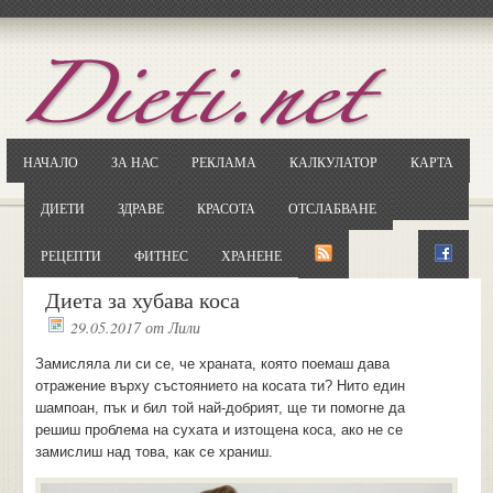
Отворете
Google.bg
Потърсете "Cloxy"
Кликнете на първия резултат
НАЧАЛО
ЗА НАС
РЕКЛАМА
КАЛКУЛАТОР
КАРТА
Копирайте първата дума от заглавието
... и я въведете в полето:
ДИЕТИ
ЗДРАВЕ
КРАСОТА
ОТСЛАБВАНЕ
Сваляне
РЕЦЕПТИ
ФИТНЕС
ХРАНЕНЕ
Диета за хубава коса
29.05.2017
от
Лили
Замисляла ли си се, че храната, която поемаш дава
отражение върху състоянието на косата ти? Нито един
шампоан, пък и бил той най-добрият, ще ти помогне да
решиш проблема на сухата и изтощена коса, ако не се
замислиш над това, как се храниш.