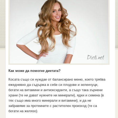
Как може да помогне диетата?
Косата също се нуждае от балансирано меню, което трябва
ежедневно да съдържа в себе си плодове и зеленчуци,
богати на витамини и антиоксиданти, а също така зърнени
храни (те ни дават нужните ни минерали), ядки и семена (в
тях също има много минерали и витамини), и да не
забравяме за протеините с растителен произход (те са
богати на желязо).