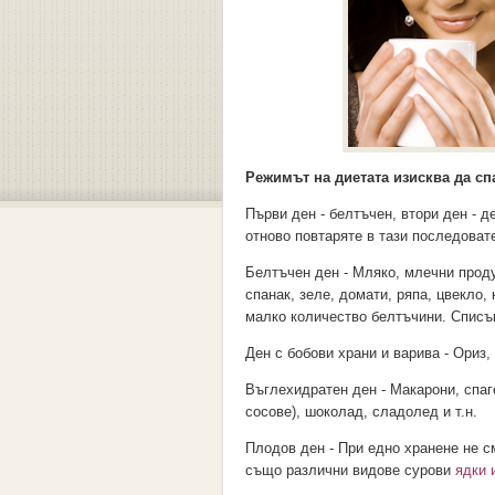
Режимът на диетата изисква да сп
Първи ден - белтъчен, втори ден - д
отново повтаряте в тази последоват
Белтъчен ден - Мляко, млечни проду
спанак, зеле, домати, ряпа, цвекло
малко количество белтъчини. Списъ
Ден с бобови храни и варива - Ориз
Въглехидратен ден - Макарони, спаг
сосове), шоколад, сладолед и т.н.
Плодов ден - При едно хранене не с
също различни видове сурови
ядки 