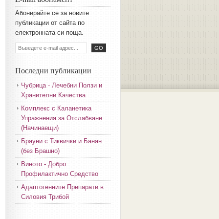
Aбoниpaйтe ce зa нoвитe
пyбликaции oт caйтa пo
eлeктpoннaтa cи пoщa.
Последни публикации
Чубрица - Лечебни Ползи и
Хранителни Качества
Комплекс с Каланетика
Упражнения за Отслабване
(Начинаещи)
Брауни с Тиквички и Банан
(без Брашно)
Виното - Добро
Профилактично Средство
Адаптогенните Препарати в
Силовия Трибой