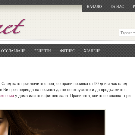
НАЧАЛО
ЗА НАС
ОТСЛАБВАНЕ
РЕЦЕПТИ
ФИТНЕС
ХРАНЕНЕ
Отворете
Google.bg
Потърсете "Cloxy"
Кликнете на първия резултат
Копирайте първата дума от заглавието
... и я въведете в полето:
. След като приключите с нея, се прави почивка от 90 дни и чак след
е Ви през периода на почивка да не се отпускате и да продължите с
Сваляне
ажнения
у дома или във фитнес зала. Правилата, които се спазват при