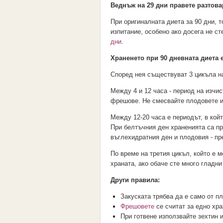
Веднъж на 29 дни правете разтова
При оригиналната диета за 90 дни, т
изпитание, особено ако досега не с
дни
.
Храненето при 90 дневната диета 
Според нея съществуват 3 цикъла н
Между 4 и 12 часа - период на изчи
фрешове. Не смесвайте плодовете и 
Между 12-20 часа е периодът, в кой
При белтъчния ден храненията са пре
въглехидратния ден и плодовия - пре
По време на третия цикъл, който е м
храната, ако обаче сте много гладни
Други правила:
Закуската трябва да е само от п
Фрешовете
се считат за едно хра
При готвене използвайте зехтин 