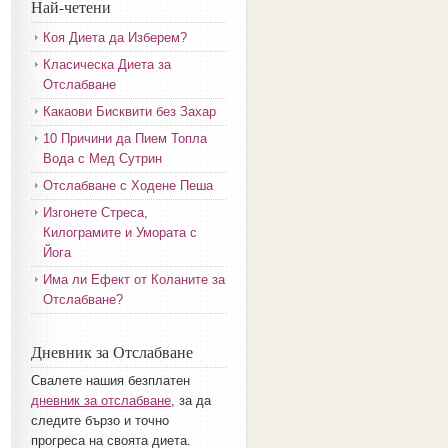
Най-четени
Коя Диета да Изберем?
Класическа Диета за
Отслабване
Какаови Бисквити без Захар
10 Причини да Пием Топла
Вода с Мед Сутрин
Отслабване с Ходене Пеша
Изгонете Стреса,
Килограмите и Умората с
Йога
Има ли Ефект от Коланите за
Отслабване?
Дневник за Отслабване
Свалете нашия безплатен
дневник за отслабване
, за да
следите бързо и точно
прогреса на своята диета.