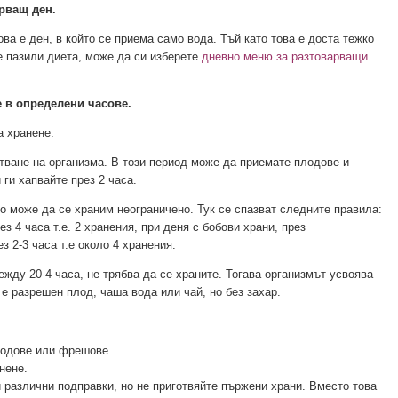
рващ ден.
ова е ден, в който се приема само вода. Тъй като това е доста тежко
те пазили диета, може да си изберете
дневно меню за разтоварващи
е в определени часове.
а хранене.
стване на организма. В този период може да приемате плодове и
ги хапвайте през 2 часа.
то може да се храним неограничено. Тук се спазват следните правила:
з 4 часа т.е. 2 хранения, при деня с бобови храни, през
з 2-3 часа т.е около 4 хранения.
ежду 20-4 часа, не трябва да се храните. Тогава организмът усвоява
 е разрешен плод, чаша вода или чай, но без захар.
лодове или фрешове.
нене.
и различни подправки, но не приготвяйте пържени храни. Вместо това