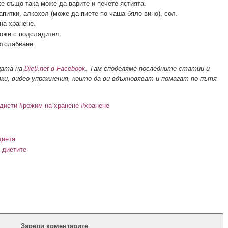
же също така може да варите и печете ястията.
апитки, алкохол (може да пиете по чаша бяло вино), сол.
на хранене.
може с подсладител.
отслабване.
цата на
Dieti.net в Facebook
. Там споделяме последните статии и
ки, видео упражнения, които да ви вдъхновяват и помагат по пътя
диети
#режим на хранене
#хранене
диета
а диетите
Зареди коментарите