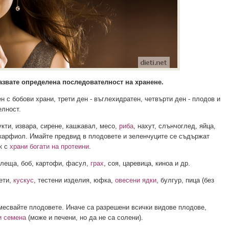
азвате определена последователност на хранене.
ен с бобови храни, трети ден - въглехидратен, четвърти ден - плодов и
елност.
кти, извара, сирене, кашкавал, месо,
риба
, нахут, слънчоглед, яйца,
, карфиол. Имайте предвид в плодовете и зеленчуците се съдържат
к с
храни богати на протеини
.
, леща, боб, картофи, фасул,
грах
, соя, царевица, киноа и др.
ети,
кускус
, тестени изделия, юфка,
овесени ядки
, булгур, пица (без
месвайте плодовете. Иначе са разрешени всички видове плодове,
и семена
(може и печени, но да не са солени).