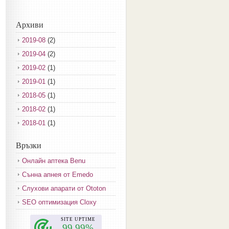
Архиви
2019-08
(2)
2019-04
(2)
2019-02
(1)
2019-01
(1)
2018-05
(1)
2018-02
(1)
2018-01
(1)
2017-12
(2)
Връзки
2017-11
(3)
Онлайн аптека Benu
2017-10
(3)
Сънна апнея от Emedo
2017-08
(3)
Слухови апарати от Ototon
2017-07
(1)
SEO оптимизация Cloxy
2017-06
(2)
2017-05
(4)